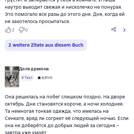
наутро выходит свежая и нисколечко не понурая.
Это помогало все разы до этого дня. Дня, когда ей
не захотелось просыпаться.
2
0
2 weitere Zitate aus diesem Buch
Доля дракона
Text
Средний рейтинг 4,9 на основе 168 оценок
4,9
168
Она решилась на побег слишком поздно. На дворе
октябрь. Дни становятся короче, а ночи холоднее.
Та немногая тонкая одежда, что имелась на
Сенкате, вряд ли согреет её следующей ночью. Если
она не доберётся до добрых людей за сегодня –
завтра уже умрёт.