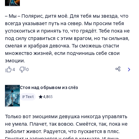
– Мы – Полярис, дитя моё. Для тебя мы звезда, что
всегда указывает путь на север. Мы просим тебя
успокоиться и принять то, что грядёт. Тебе пока не
под силу справиться с этим врагом, но ты сильная,
смелая и храбрая девочка. Ты сможешь спасти
множество жизней, если подчинишь себе свои
эмоции.
4
0
Стоя над обрывом из слёз
Text
Средний рейтинг 4,8 на основе 65 оценок
4,8
65
Только вот эмоциями девушка никогда управлять
не умела. Плачет, так вовсю. Смеётся, так, пока не
заболит живот. Радуется, что пускается в пляс.
Грустит и запирается у себя в комнате. И лишь