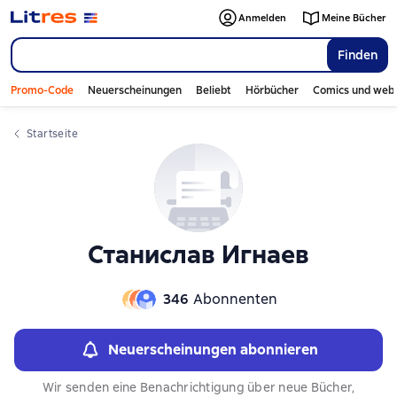
Слайдер с книгами
Anmelden
Meine Bücher
Finden
Promo-Code
Neuerscheinungen
Beliebt
Hörbücher
Comics und web
Startseite
Станислав Игнаев
346
Abonnenten
Neuerscheinungen abonnieren
Wir senden eine Benachrichtigung über neue Bücher,