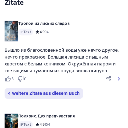
Zitate
Тропой из лисьих следов
Text
Средний рейтинг 4,9 на основе 94 оценок
4,9
94
Вышло из благословенной воды уже нечто другое,
нечто прекрасное. Большая лисица с пышным
хвостом с белым кончиком. Окружённая паром и
светящимся туманом из пруда вышла кицунэ.
3
0
4 weitere Zitate aus diesem Buch
Полярис. Дух предчувствия
Text
Средний рейтинг 4,9 на основе 154 оценок
4,9
154