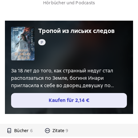
Hörbücher und Podcasts
Тропой из лисьих следов
Text
За 18 лет до того, как странный недуг стал
расползаться по Земле, богиня Инари
пригласила к себе во дворец девушку по
имени Нонека. Одарила своей благодатью и
обликом кицунэ, а затем вернула её в родной
Kaufen für
2,14 €
мир, ничего не объяснив.
Время шло и Нонека почти забыла о той
встрече, завела семью и зажила, как обычная
Bücher
6
Zitate
9
японская женщина. Так бы и продолжалось,