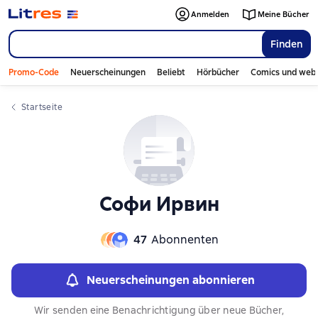
Слайдер с книгами
Слайдер с книгами
Anmelden
Meine Bücher
Finden
Promo-Code
Neuerscheinungen
Beliebt
Hörbücher
Comics und web
Startseite
Софи Ирвин
47
Abonnenten
Neuerscheinungen abonnieren
Wir senden eine Benachrichtigung über neue Bücher,