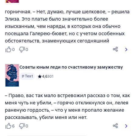
горничная. – Нет, думаю, лучше шелковое, – решила
Элиза. Это платье было значительно более
изысканным, чем наряды, в которых она обычно
посещала Галерею-бювет, но с учетом особенных
обстоятельств, знаменующих сегодняшний
0
0
Советы юным леди по счастливому замужеству
Text
Средний рейтинг 4,6 на основе 301 оценок
4,6
301
– Право, вас так мало встревожил рассказ о том, как
меня чуть не убили, – горячо откликнулся он, лелея
раненую гордость, – что у меня пропало желание
рассказывать, убили меня или нет.
6
0