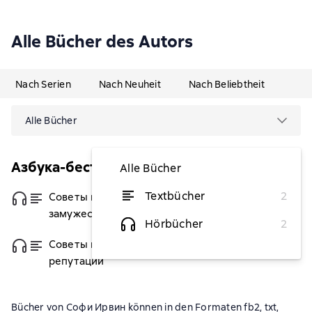
Alle Bücher des Autors
Nach Serien
Nach Neuheit
Nach Beliebtheit
Alle Bücher
Азбука-бестселлер
Alle Bücher
Textbücher
2
Советы юным леди по счастливому
von 4,73 €
замужеству
Hörbücher
2
Советы юным леди по безупречной
von 4,73 €
репутации
Bücher von Софи Ирвин können in den Formaten fb2, txt,