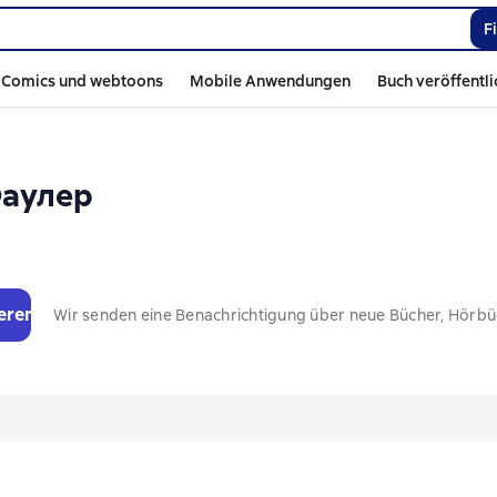
F
Comics und webtoons
Mobile Anwendungen
Buch veröffentl
Фаулер
eren
Wir senden eine Benachrichtigung über neue Bücher, Hörb