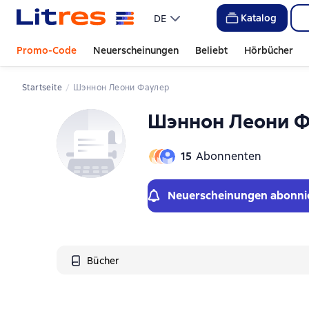
Katalog
DE
Promo-Code
Neuerscheinungen
Beliebt
Hörbücher
Startseite
Шэннон Леони Фаулер
Шэннон Леони 
15
Abonnenten
Neuerscheinungen abonni
Bücher