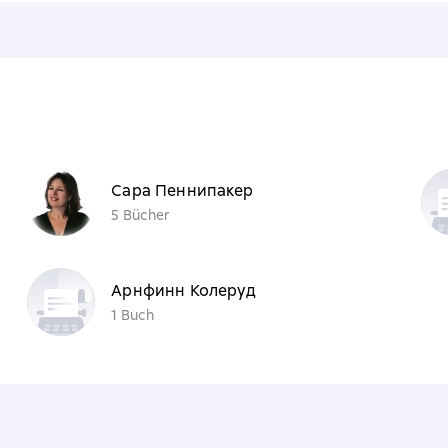
n
Сара Пеннипакер
5 Bücher
Арнфинн Колеруд
1 Buch