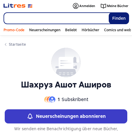
Слайдер с книгами
Слайдер с книгами
Anmelden
Meine Bücher
Finden
Promo-Code
Neuerscheinungen
Beliebt
Hörbücher
Comics und web
Startseite
Шахруз Ашот Аширов
1
Subskribent
Neuerscheinungen abonnieren
Wir senden eine Benachrichtigung über neue Bücher,