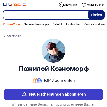
Слайдер с книгами
Anmelden
Meine Bücher
Finden
Promo-Code
Neuerscheinungen
Beliebt
Hörbücher
Comics und web
Startseite
Пожилой Ксеноморф
9,1К
Abonnenten
Neuerscheinungen abonnieren
Wir senden eine Benachrichtigung über neue Bücher,