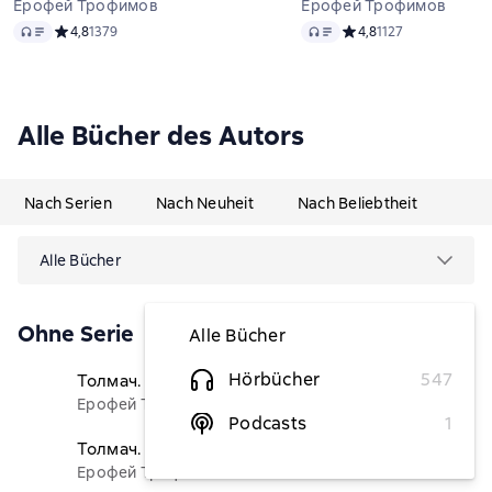
Ерофей Трофимов
Ерофей Трофимов
Audio
Audio
Средний рейтинг 4,8 на основе 1379 оценок
4,8
1379
Средний рейтинг 4,8 н
4,8
1127
Alle Bücher des Autors
Nach Serien
Nach Neuheit
Nach Beliebtheit
Alle Bücher
Ohne Serie
Alle Bücher
Hörbücher
547
Толмач. Кровавая схватка. Серия 1
(Чтец)
1,71 €
Ерофей Трофимов
Podcasts
1
Толмач. Кровавая схватка. Серия 2
(Чтец)
1,71 €
Ерофей Трофимов