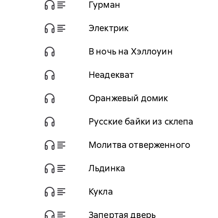
Гурман
Электрик
В ночь на Хэллоуин
Неадекват
Оранжевый домик
Русские байки из склепа
Молитва отверженного
Льдинка
Кукла
Запертая дверь