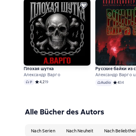
Плохая шутка
Русские байки из 
Александр Варго
Александр Варго u.
Audio
Audio
Средний рейтинг 4,2 на основе 19 оценок
4,2
19
Audio
Средний рей
4
34
Alle Bücher des Autors
Nach Serien
Nach Neuheit
Nach Beliebthei