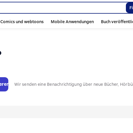
F
Comics und webtoons
Mobile Anwendungen
Buch veröffentl
о
eren
Wir senden eine Benachrichtigung über neue Bücher, Hörb