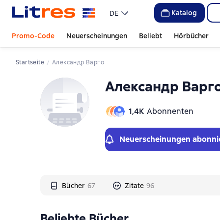
Слайдер с книгами
Слайдер с книгами
Katalog
DE
Promo-Code
Neuerscheinungen
Beliebt
Hörbücher
Startseite
Александр Варго
Александр Варг
1,4К
Abonnenten
Neuerscheinungen abonni
Bücher
67
Zitate
96
Beliebte Bücher