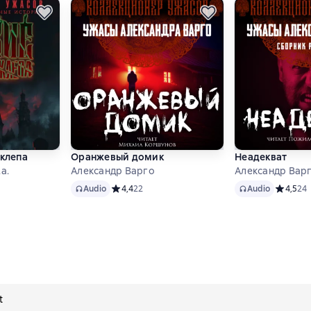
склепа
Оранжевый домик
Неадекват
a.
Александр Варго
Александр Вар
Audio
Audio
тинг 4 на основе 34 оценок
Audio
Средний рейтинг 4,4 на основе 22 оценок
4,4
22
Audio
Средний 
4,5
24
t