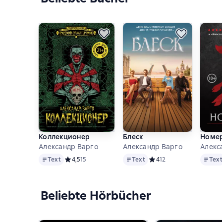
Коллекционер
Блеск
Номер
Александр Варго
Александр Варго
Алекс
Text
Text
Text
Text
Средний рейтинг 4,5 на основе 15 оценок
4,5
15
Text
Средний рейтинг 4 на ос
4
12
Tex
Beliebte Hörbücher