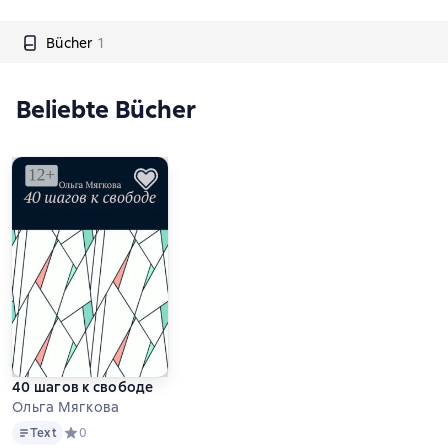
Bücher
1
Beliebte Bücher
40 шагов к свободе
Ольга Мягкова
Text
Text
Средний рейтинг 0 на основе 0 оценок
0