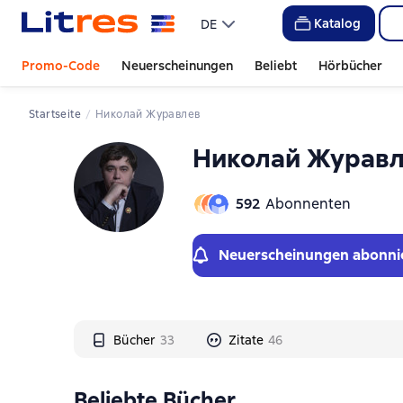
Слайдер с книгами
Слайдер с книгами
Katalog
DE
Promo-Code
Neuerscheinungen
Beliebt
Hörbücher
Startseite
Николай Журавлев
Николай Журав
592
Abonnenten
Neuerscheinungen abonni
Bücher
33
Zitate
46
Beliebte Bücher