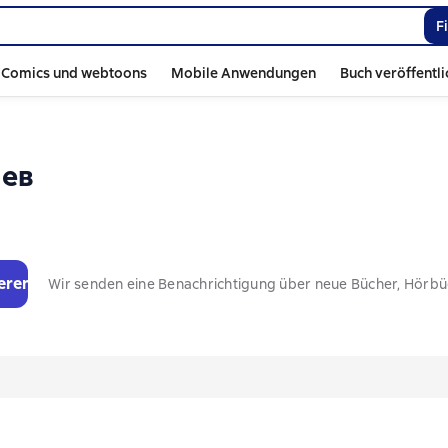
F
Comics und webtoons
Mobile Anwendungen
Buch veröffentl
лев
eren
Wir senden eine Benachrichtigung über neue Bücher, Hörb