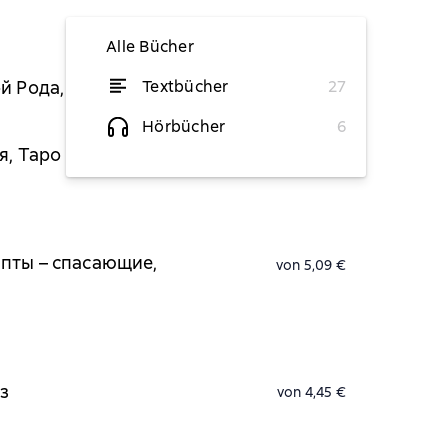
Alle Bücher
й Рода, изменить свою
Textbücher
27
von 5,84 €
Hörbücher
6
я, Таро
von 4,45 €
ипты – спасающие,
von 5,09 €
оз
von 4,45 €