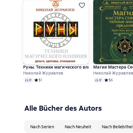
Руны. Техники магического влияния. Деньги, здор
Магия Мастера Сеф
Николай Журавлев
Николай Журавле
Audio
Audio
Средний рейтинг 5 на основе 1 оценок
5
1
Средний рейтинг
5
6
Alle Bücher des Autors
Nach Serien
Nach Neuheit
Nach Beliebthei