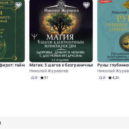
овье, отношения
ирот: тайные знания предков. Практики, ритуалы, заклинания
Магия. 5 шагов к безграничным возможностям. 
Руны: глубинн
в
Николай Журавлев
Николай Журав
Audio
Audio
 5 на основе 6 оценок
Средний рейтинг 5 на основе 7 оценок
5
7
Средний рей
4,2
6
t