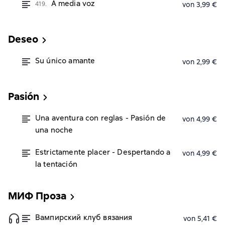
A media voz
419.
von 3,99 €
Deseo
Su único amante
von 2,99 €
Pasión
Una aventura con reglas - Pasión de
von 4,99 €
una noche
Estrictamente placer - Despertando a
von 4,99 €
la tentación
МИФ Проза
Вампирский клуб вязания
von 5,41 €