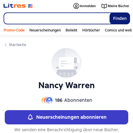
Слайдер с книгами
Слайдер с книгами
Anmelden
Meine Bücher
Finden
Promo-Code
Neuerscheinungen
Beliebt
Hörbücher
Comics und web
Startseite
Nancy Warren
186
Abonnenten
Neuerscheinungen abonnieren
Wir senden eine Benachrichtigung über neue Bücher,