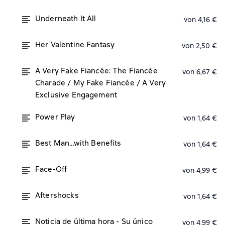
Underneath It All
von 4,16 €
Her Valentine Fantasy
von 2,50 €
A Very Fake Fiancée: The Fiancée
von 6,67 €
Charade / My Fake Fiancée / A Very
Exclusive Engagement
Power Play
von 1,64 €
Best Man...with Benefits
von 1,64 €
Face-Off
von 4,99 €
Aftershocks
von 1,64 €
Noticia de última hora - Su único
von 4,99 €