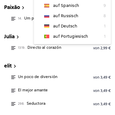
auf Spanisch
9
Paixão
auf Russisch
8
Um pouco de diversão
14.
von 3,49 €
auf Deutsch
1
Julia
auf Portugiesisch
1
Directo al corazón
1319.
von 2,99 €
elit
Un poco de diversión
von 3,49 €
El mejor amante
von 3,49 €
Seductora
298.
von 3,49 €