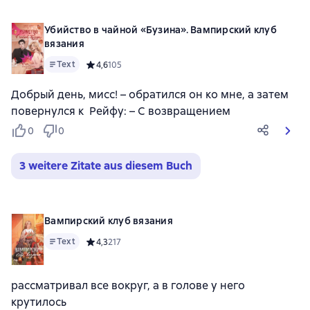
Убийство в чайной «Бузина». Вампирский клуб
вязания
Text
Средний рейтинг 4,6 на основе 105 оценок
4,6
105
Добрый день, мисс! – обратился он ко мне, а затем
повернулся к Рейфу: – С возвращением
0
0
3 weitere Zitate aus diesem Buch
Вампирский клуб вязания
Text
Средний рейтинг 4,3 на основе 217 оценок
4,3
217
рассматривал все вокруг, а в голове у него
крутилось