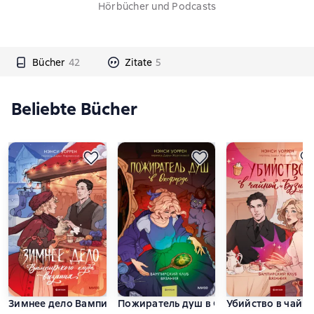
Hörbücher und Podcasts
Bücher
42
Zitate
5
Beliebte Bücher
Зимнее дело Вампирского клуба вязания
Пожиратель душ в Оксфорде. Вампирс
Убийство в чайно