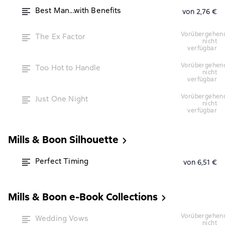
Best Man...with Benefits
von 2,76 €
vorübergehend
The Ex Factor
nicht
verfügbar
vorübergehend
Too Hot to Handle
nicht
verfügbar
vorübergehend
Just One Night
nicht
verfügbar
Mills & Boon Silhouette
Perfect Timing
von 6,51 €
Mills & Boon e-Book Collections
vorübergehend
Wedding Vows
nicht