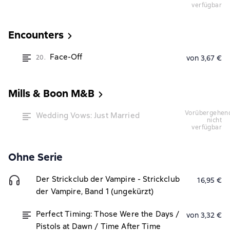
verfügbar
Encounters
Face-Off
20.
von 3,67 €
Mills & Boon M&B
vorübergehend
Wedding Vows: Just Married
nicht
verfügbar
Ohne Serie
Der Strickclub der Vampire - Strickclub
16,95 €
der Vampire, Band 1 (ungekürzt)
Perfect Timing: Those Were the Days /
von 3,32 €
Pistols at Dawn / Time After Time