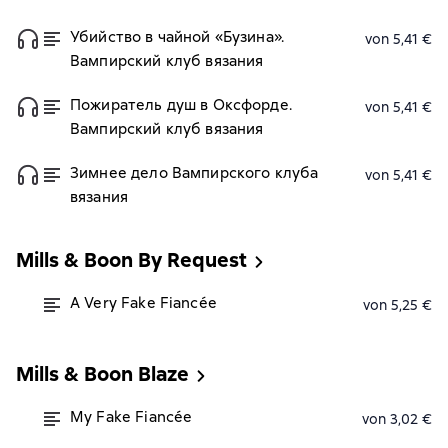
Убийство в чайной «Бузина».
von 5,41 €
Вампирский клуб вязания
Пожиратель душ в Оксфорде.
von 5,41 €
Вампирский клуб вязания
Зимнее дело Вампирского клуба
von 5,41 €
вязания
Mills & Boon By Request
A Very Fake Fiancée
von 5,25 €
Mills & Boon Blaze
My Fake Fiancée
von 3,02 €