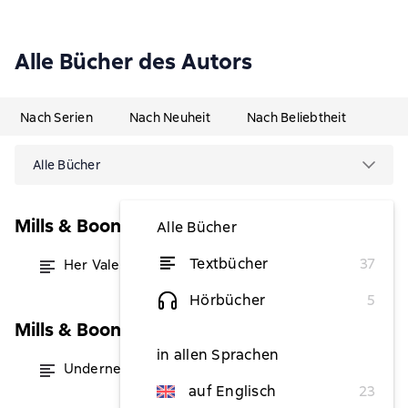
Alle Bücher des Autors
Nach Serien
Nach Neuheit
Nach Beliebtheit
Alle Bücher
Mills & Boon Cosmo Red-Hot Reads
Alle Bücher
Textbücher
37
Her Valentine Fantasy
von 2,76 €
Hörbücher
5
Mills & Boon Temptation
in allen Sprachen
Underneath It All
von 2,51 €
auf Englisch
23