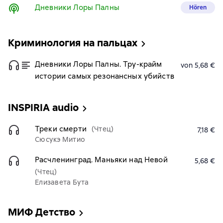
Дневники Лоры Палны
Hören
Криминология на пальцах
Дневники Лоры Палны. Тру-крайм
von 5,68 €
истории самых резонансных убийств
INSPIRIA audio
Треки смерти
(Чтец)
7,18 €
Сюсукэ Митио
Расчленинград. Маньяки над Невой
5,68 €
(Чтец)
Елизавета Бута
МИФ Детство