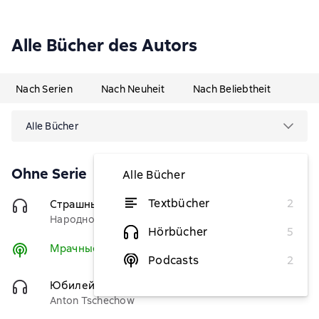
Alle Bücher des Autors
Nach Serien
Nach Neuheit
Nach Beliebtheit
Alle Bücher
Ohne Serie
Alle Bücher
Textbücher
2
Страшные сказки о нечистой силе
(Чтец)
5,14 €
Народное творчество (Фольклор)
Hörbücher
5
Мрачные сказки
Hören
Podcasts
2
Юбилей
(Чтец)
1,13 €
Anton Tschechow