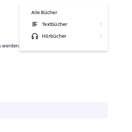
Alle Bücher
Textbücher
1
von 5,81 €
Hörbücher
1
n werden.