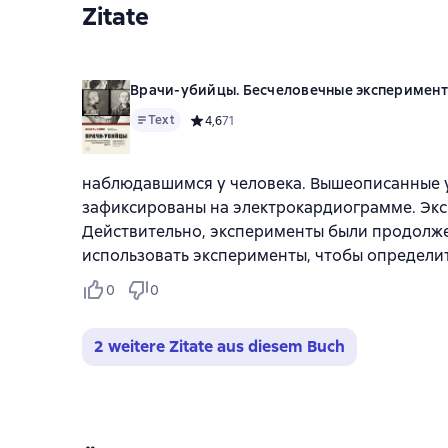
Zitate
Врачи-убийцы. Бесчеловечные эксперимент
Text
Средний рейтинг 4,6 на основе 71 оценок
4,6
71
наблюдавшимся у человека. Вышеописанные у
зафиксированы на электрокардиограмме. Экс
Действительно, эксперименты были продолжен
использовать эксперименты, чтобы определит
0
0
2 weitere Zitate aus diesem Buch