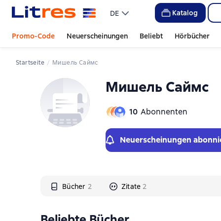
Слайдер с книгами
Слайдер с книгами
Katalog
DE
Promo-Code
Neuerscheinungen
Beliebt
Hörbücher
Startseite
Мишель Саймс
Мишель Саймс
10
Abonnenten
Neuerscheinungen abonni
Bücher
2
Zitate
2
Beliebte Bücher