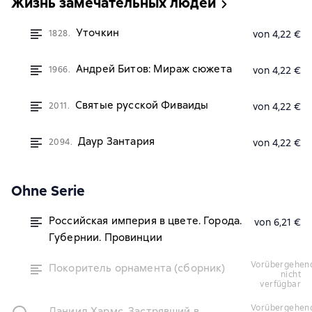
Жизнь замечательных людей
Уточкин
1828.
von 4,22 €
Андрей Битов: Мираж сюжета
1966.
von 4,22 €
Святые русской Фиваиды
2011.
von 4,22 €
Даур Зантария
2094.
von 4,22 €
Ohne Serie
Российская империя в цвете. Города.
von 6,21 €
Губернии. Провинции
vorübergehend
Покоритель орнамента (сборник)
nicht
verfügbar
vorübergehend
Даниил Хармс. Застрявший в