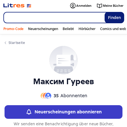
Слайдер с книгами
Слайдер с книгами
Anmelden
Meine Bücher
Finden
Promo-Code
Neuerscheinungen
Beliebt
Hörbücher
Comics und web
Startseite
Максим Гуреев
35
Abonnenten
Neuerscheinungen abonnieren
Wir senden eine Benachrichtigung über neue Bücher,