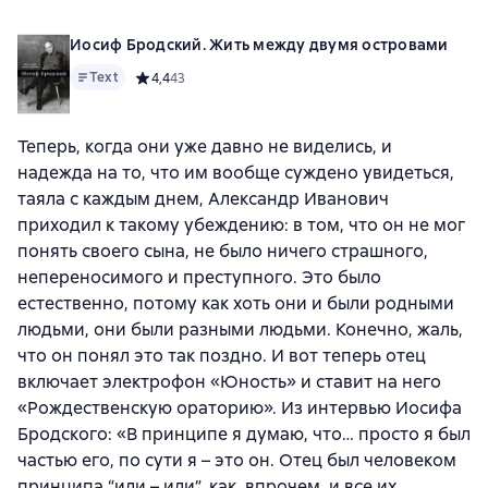
Иосиф Бродский. Жить между двумя островами
Text
Средний рейтинг 4,4 на основе 43 оценок
4,4
43
Теперь, когда они уже давно не виделись, и
надежда на то, что им вообще суждено увидеться,
таяла с каждым днем, Александр Иванович
приходил к такому убеждению: в том, что он не мог
понять своего сына, не было ничего страшного,
непереносимого и преступного. Это было
естественно, потому как хоть они и были родными
людьми, они были разными людьми. Конечно, жаль,
что он понял это так поздно. И вот теперь отец
включает электрофон «Юность» и ставит на него
«Рождественскую ораторию». Из интервью Иосифа
Бродского: «В принципе я думаю, что… просто я был
частью его, по сути я – это он. Отец был человеком
принципа “или – или”, как, впрочем, и все их