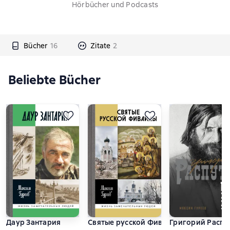
Hörbücher und Podcasts
Bücher
16
Zitate
2
Beliebte Bücher
Даур Зантария
Святые русской Фиваиды
Григорий Распу