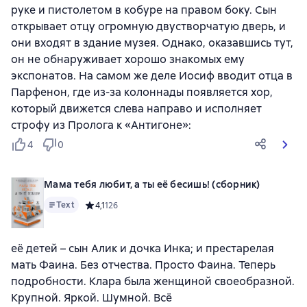
руке и пистолетом в кобуре на правом боку. Сын
открывает отцу огромную двустворчатую дверь, и
они входят в здание музея. Однако, оказавшись тут,
он не обнаруживает хорошо знакомых ему
экспонатов. На самом же деле Иосиф вводит отца в
Парфенон, где из-за колоннады появляется хор,
который движется слева направо и исполняет
строфу из Пролога к «Антигоне»:
4
0
Мама тебя любит, а ты её бесишь! (сборник)
Text
Средний рейтинг 4,1 на основе 126 оценок
4,1
126
её детей – сын Алик и дочка Инка; и престарелая
мать Фаина. Без отчества. Просто Фаина. Теперь
подробности. Клара была женщиной своеобразной.
Крупной. Яркой. Шумной. Всё