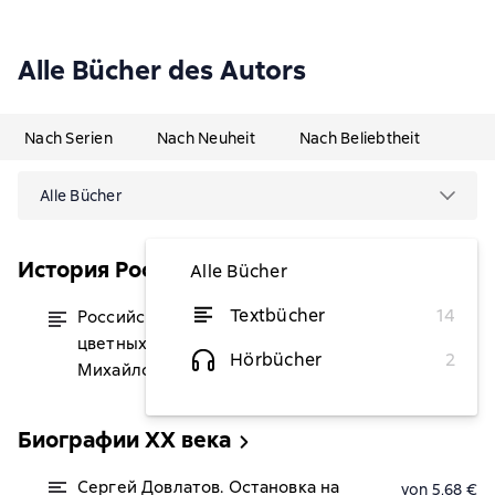
Alle Bücher des Autors
Nach Serien
Nach Neuheit
Nach Beliebtheit
Alle Bücher
История России в цвете
Alle Bücher
Textbücher
14
Российская империя. Коллекция
von 6,21 €
цветных фотографий Сергея
Hörbücher
2
Михайловича Прокудина-Горского
Биографии ХХ века
Сергей Довлатов. Остановка на
von 5,68 €