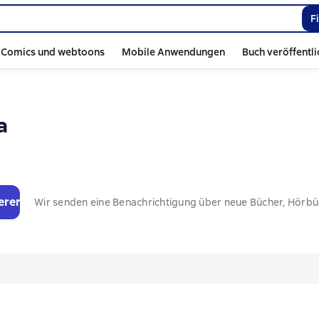
F
Comics und webtoons
Mobile Anwendungen
Buch veröffentl
а
eren
Wir senden eine Benachrichtigung über neue Bücher, Hörb