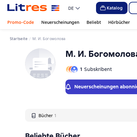
Слайдер с книгами
Katalog
DE
Promo-Code
Neuerscheinungen
Beliebt
Hörbücher
Startseite
М. И. Богомолова
М. И. Богомолов
1
Subskribent
Neuerscheinungen abonni
Bücher
1
Beliebte Bücher