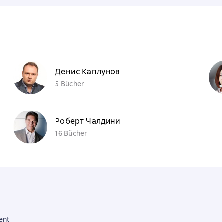
Денис Каплунов
5 Bücher
Роберт Чалдини
16 Bücher
ent