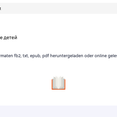
t
е детей
aten fb2, txt, epub, pdf heruntergeladen oder online gel
n