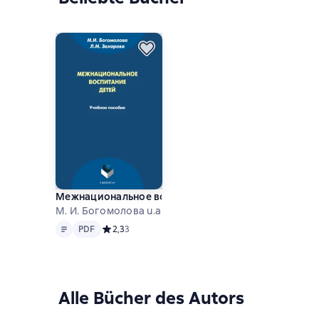
Межнациональное воспитание детей
М. И. Богомолова u.a.
Text
PDF
PDF
Средний рейтинг 2,3 на основе 3 оценок
2,3
3
Alle Bücher des Autors