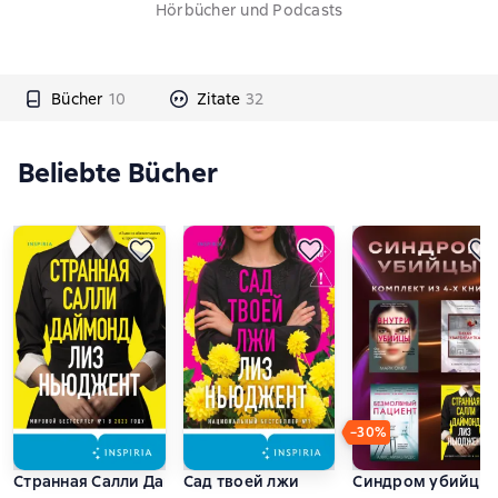
Hörbücher und Podcasts
Bücher
10
Zitate
32
Beliebte Bücher
−30%
Странная Салли Даймонд
Сад твоей лжи
Синдром убийцы. 