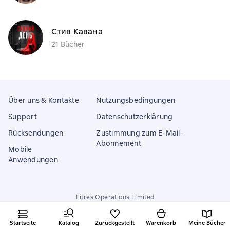
Стив Кавана
21 Bücher
Über uns & Kontakte
Nutzungsbedingungen
Support
Datenschutzerklärung
Rücksendungen
Zustimmung zum E-Mail-
Abonnement
Mobile
Anwendungen
Litres Operations Limited
18 Mallow street co. Limerick, Ireland
Startseite
Katalog
Zurückgestellt
Warenkorb
Meine Bücher