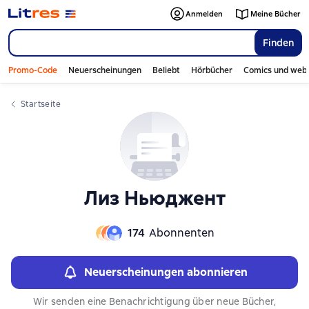
Слайдер с книгами
Слайдер с книгами
Anmelden
Meine Bücher
Finden
Promo-Code
Neuerscheinungen
Beliebt
Hörbücher
Comics und web
Startseite
Лиз Ньюджент
174
Abonnenten
Neuerscheinungen abonnieren
Wir senden eine Benachrichtigung über neue Bücher,