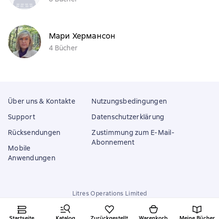
Мари Хермансон
4 Bücher
Über uns & Kontakte
Nutzungsbedingungen
Support
Datenschutzerklärung
Rücksendungen
Zustimmung zum E-Mail-
Abonnement
Mobile
Anwendungen
Litres Operations Limited
18 Mallow street co. Limerick, Ireland
Startseite
Katalog
Zurückgestellt
Warenkorb
Meine Bücher