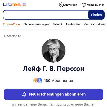
Слайдер с книгами
Слайдер с книгами
Anmelden
Meine Bücher
Finden
Promo-Code
Neuerscheinungen
Beliebt
Hörbücher
Comics und web
Startseite
Лейф Г. В. Перссон
130
Abonnenten
Neuerscheinungen abonnieren
Wir senden eine Benachrichtigung über neue Bücher,