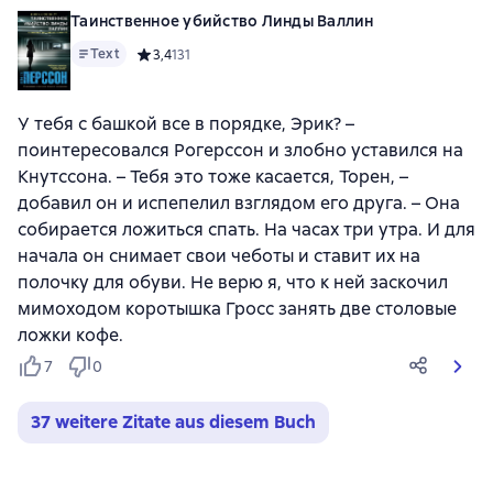
Таинственное убийство Линды Валлин
Text
Средний рейтинг 3,4 на основе 131 оценок
3,4
131
У тебя с башкой все в порядке, Эрик? –
поинтересовался Рогерссон и злобно уставился на
Кнутссона. – Тебя это тоже касается, Торен, –
добавил он и испепелил взглядом его друга. – Она
собирается ложиться спать. На часах три утра. И для
начала он снимает свои чеботы и ставит их на
полочку для обуви. Не верю я, что к ней заскочил
мимоходом коротышка Гросс занять две столовые
ложки кофе.
7
0
37 weitere Zitate aus diesem Buch