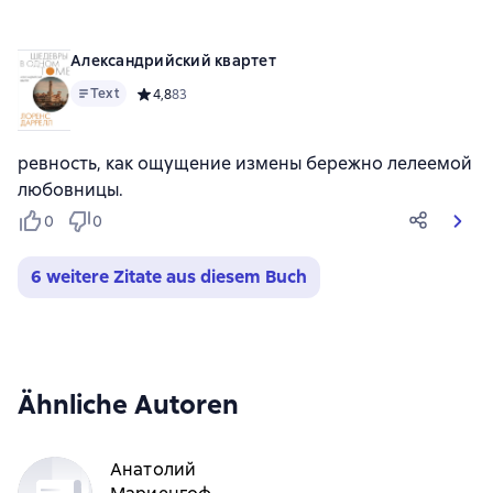
Александрийский квартет
Text
Средний рейтинг 4,8 на основе 83 оценок
4,8
83
ревность, как ощущение измены бережно лелеемой
любовницы.
0
0
6 weitere Zitate aus diesem Buch
Ähnliche Autoren
Анатолий