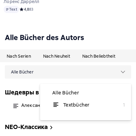
Лоренс Даррелл
Text
Text
Средний рейтинг 4,8 на основе 83 оценок
4,8
83
Alle Bücher des Autors
Nach Serien
Nach Neuheit
Nach Beliebtheit
Alle Bücher
Шедевры в одном томе
Alle Bücher
Textbücher
1
Александрийский квартет
von 5,84 €
NEO-Классика