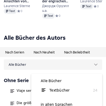
Ansichten von
der englischen
Laurence Stern
Text
Tristram Shandy,
Laurence Sterne
Literatur - Klassiker,
Джордж Оруэлл
Text
Средний 
0
Text
Gentleman
die man kennen
u.a.
Text
Средний рейтинг 0 на основе 0 оценок
0
Text
muss
Text
Средний рейтинг 0 на основе 0 оце
0
Alle Bücher des Autors
Nach Serien
Nach Neuheit
Nach Beliebtheit
Alle Bücher
Ohne Serie
Alle Bücher
Textbücher
24
Viaje sentimental por Francia e Italia
von 8,99 €
Die größten Bildungsromane der
von 0,99 €
in allen Sprachen