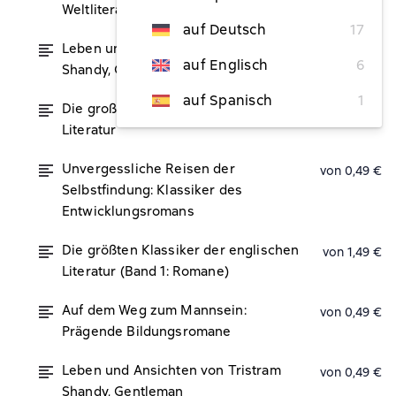
Weltliteratur
auf Deutsch
17
Leben und Ansichten von Tristram
von 0,49 €
auf Englisch
6
Shandy, Gentleman
auf Spanisch
1
Die großen Romane der englischen
von 2,99 €
Literatur
Unvergessliche Reisen der
von 0,49 €
Selbstfindung: Klassiker des
Entwicklungsromans
Die größten Klassiker der englischen
von 1,49 €
Literatur (Band 1: Romane)
Auf dem Weg zum Mannsein:
von 0,49 €
Prägende Bildungsromane
Leben und Ansichten von Tristram
von 0,49 €
Shandy, Gentleman