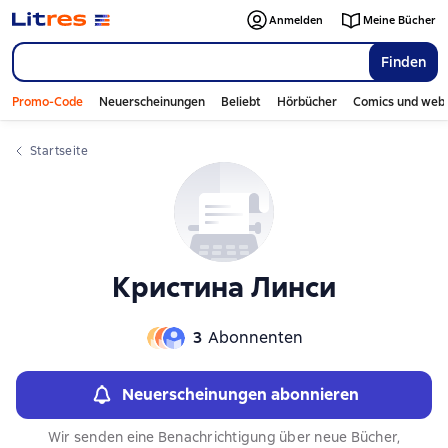
Слайдер с книгами
Anmelden
Meine Bücher
Finden
Promo-Code
Neuerscheinungen
Beliebt
Hörbücher
Comics und web
Startseite
Кристина Линси
3
Abonnenten
Neuerscheinungen abonnieren
Wir senden eine Benachrichtigung über neue Bücher,