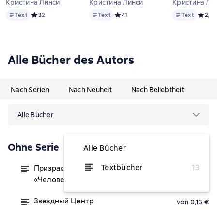
Кристина Линси
Кристина Линси
Кристина Ли
Text
Text
Text
Text
Средний рейтинг 3 на основе 2 оценок
3
2
Text
Средний рейтинг 4 на основе 1 оце
4
1
Text
Средни
2,5
2
Alle Bücher des Autors
Nach Serien
Nach Neuheit
Nach Beliebtheit
Alle Bücher
Ohne Serie
Alle Bücher
Textbücher
13
Призраки старого города. Цикл
von 0,13 €
«Человек из мечты». Книга 1
Звездный Центр
von 0,13 €