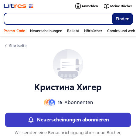
Слайдер с книгами
Слайдер с книгами
Anmelden
Meine Bücher
Finden
Promo-Code
Neuerscheinungen
Beliebt
Hörbücher
Comics und web
Startseite
Кристина Хигер
15
Abonnenten
Neuerscheinungen abonnieren
Wir senden eine Benachrichtigung über neue Bücher,