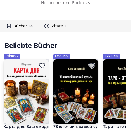
Hörbücher und Podcasts
Bücher
14
Zitate
1
Beliebte Bücher
Exklusiv
Exklusiv
Exklusiv
Карта дня. Ваш ежедневный диалог со Вселенной
78 ключей к вашей судьбе. Понятное
Таро – это п