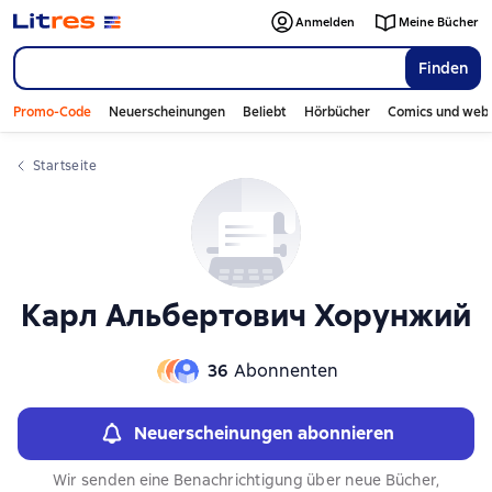
Слайдер с книгами
Слайдер с книгами
Anmelden
Meine Bücher
Finden
Promo-Code
Neuerscheinungen
Beliebt
Hörbücher
Comics und web
Startseite
Карл Альбертович Хорунжий
36
Abonnenten
Neuerscheinungen abonnieren
Wir senden eine Benachrichtigung über neue Bücher,