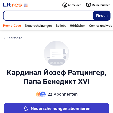
Слайдер с книгами
Anmelden
Meine Bücher
Finden
Promo-Code
Neuerscheinungen
Beliebt
Hörbücher
Comics und web
Startseite
Кардинал Йозеф Ратцингер,
Папа Бенедикт XVI
22
Abonnenten
Neuerscheinungen abonnieren