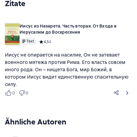
Zitate
Иисус из Назарета. Часть вторая. От Входа в
Иерусалим до Воскресения
Text
Средний рейтинг 4,5 на основе 4 оценок
4,5
4
Иисус не опирается на насилие, Он не затевает
военного мятежа против Рима. Его власть совсем
иного рода: Он – нищета Бога, мир Божий, в
котором Иисус видит единственную спасительную
силу.
0
0
Ähnliche Autoren