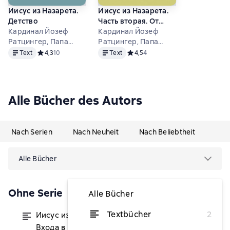
Иисус из Назарета.
Иисус из Назарета.
Детство
Часть вторая. От
Кардинал Йозеф
Входа в Иерусалим
Кардинал Йозеф
Ратцингер, Папа
до Воскресения
Ратцингер, Папа
Text
Text
Бенедикт XVI
Бенедикт XVI
Text
Средний рейтинг 4,3 на основе 10 оценок
4,3
10
Text
Средний рейтинг 4,5 на основе 4
4,5
4
Alle Bücher des Autors
Nach Serien
Nach Neuheit
Nach Beliebtheit
Alle Bücher
Ohne Serie
Alle Bücher
Textbücher
2
Иисус из Назарета. Часть вторая. От
von 4,28 €
Входа в Иерусалим до Воскресения