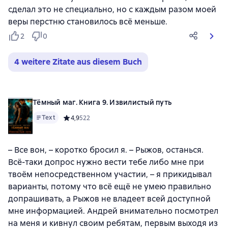
сделал это не специально, но с каждым разом моей
веры перстню становилось всё меньше.
2
0
4 weitere Zitate aus diesem Buch
Тёмный маг. Книга 9. Извилистый путь
Text
Средний рейтинг 4,9 на основе 522 оценок
4,9
522
– Все вон, – коротко бросил я. – Рыжов, останься.
Всё-таки допрос нужно вести тебе либо мне при
твоём непосредственном участии, – я прикидывал
варианты, потому что всё ещё не умею правильно
допрашивать, а Рыжов не владеет всей доступной
мне информацией. Андрей внимательно посмотрел
на меня и кивнул своим ребятам, первым выходя из