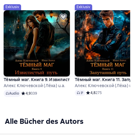
Exklusiv
Exklusiv
Тёмный маг. Книга 9. Извилистый путь
Тёмный маг. Книга 11. Запу
Алекс Ключевской (Лёха) u.a.
Алекс Ключевской (Лёха) u.a
Audio
Audio
Средний рейтинг 4,8 на ос
4,8
275
Audio
Средний рейтинг 4,9 на основе 339 оценок
4,9
339
Alle Bücher des Autors