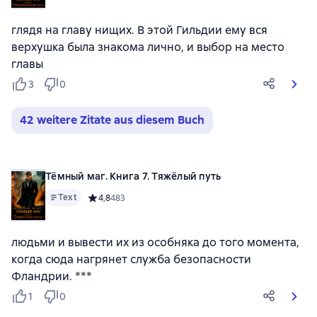
глядя на главу нищих. В этой Гильдии ему вся
верхушка была знакома лично, и выбор на место
главы
3
0
42 weitere Zitate aus diesem Buch
Тёмный маг. Книга 7. Тяжёлый путь
Text
Средний рейтинг 4,8 на основе 483 оценок
4,8
483
людьми и вывести их из особняка до того момента,
когда сюда нагрянет служба безопасности
Фландрии. ***
1
0