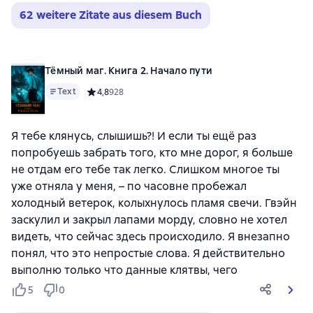
62 weitere Zitate aus diesem Buch
Тёмный маг. Книга 2. Начало пути
Text
Средний рейтинг 4,8 на основе 928 оценок
4,8
928
Я тебе клянусь, слышишь?! И если ты ещё раз
попробуешь забрать того, кто мне дорог, я больше
не отдам его тебе так легко. Слишком многое ты
уже отняла у меня, – по часовне пробежал
холодный ветерок, колыхнулось пламя свечи. Гвэйн
заскулил и закрыл лапами морду, словно не хотел
видеть, что сейчас здесь происходило. Я внезапно
понял, что это непростые слова. Я действительно
выполню только что данные клятвы, чего
5
0