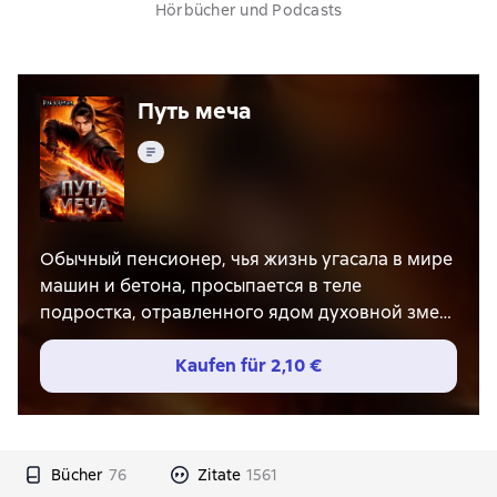
Hörbücher und Podcasts
Путь меча
Text
Обычный пенсионер, чья жизнь угасала в мире
машин и бетона, просыпается в теле
подростка, отравленного ядом духовной змеи.
Его прошлое стерто, новая семья бедствует и
находится на грани гибели, а единственный
Kaufen für
2,10 €
шанс на выживание – загадочная система
«Юнь Ли», открывающая перед ним Путь Бессмертн
Но этот мир жесток. Здесь правят
культиваторы, для которых жизнь обычного
Bücher
76
Zitate
1561