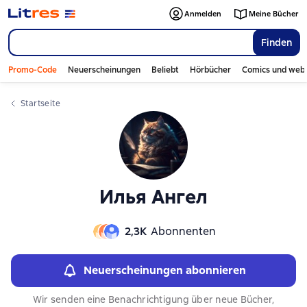
Слайдер с книгами
Слайдер с книгами
Anmelden
Meine Bücher
Finden
Promo-Code
Neuerscheinungen
Beliebt
Hörbücher
Comics und web
Startseite
Илья Ангел
2,3К
Abonnenten
Neuerscheinungen abonnieren
Wir senden eine Benachrichtigung über neue Bücher,