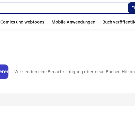
F
Comics und webtoons
Mobile Anwendungen
Buch veröffentl
й
eren
Wir senden eine Benachrichtigung über neue Bücher, Hörb