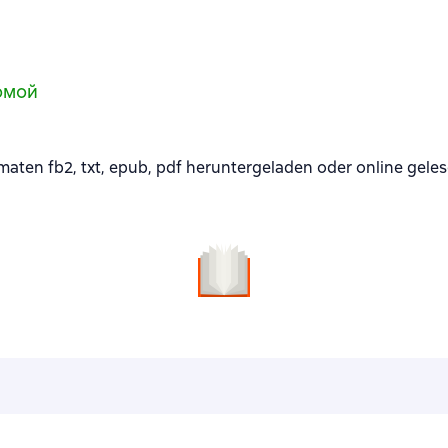
омой
ten fb2, txt, epub, pdf heruntergeladen oder online gele
n