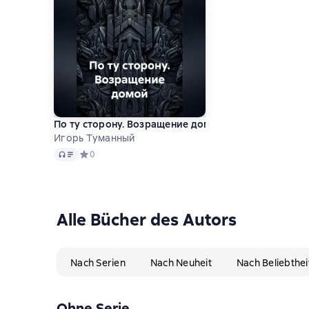
По ту сторону. Возращение домой
Игорь Туманный
Audio
Средний рейтинг 0 на основе 0 оценок
0
Alle Bücher des Autors
Nach Serien
Nach Neuheit
Nach Beliebthei
Ohne Serie