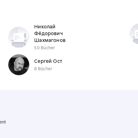
Николай
Фёдорович
Шахмагонов
50 Bücher
Сергей Ост
8 Bücher
ent