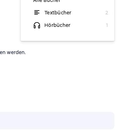
Alle Bücher
Textbücher
2
von 0,64 €
Hörbücher
1
Hören
sen werden.