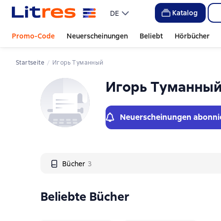
Слайдер с книгами
Слайдер с книгами
Katalog
DE
Promo-Code
Neuerscheinungen
Beliebt
Hörbücher
Startseite
Игорь Туманный
Игорь Туманны
Neuerscheinungen abonni
Bücher
3
Beliebte Bücher