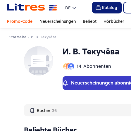
Слайдер с книгами
Katalog
DE
Promo-Code
Neuerscheinungen
Beliebt
Hörbücher
Startseite
И. В. Текучёва
И. В. Текучёва
14
Abonnenten
Neuerscheinungen abonni
Bücher
36
Beliebte Bücher