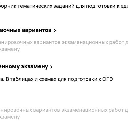
сборник тематических заданий для подготовки к 
овочных вариантов
тренировочных вариантов экзаменационных работ д
кзамену
венному экзамену
а. В таблицах и схемах для подготовки к ОГЭ
тренировочных вариантов экзаменационных работ д
кзамену