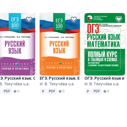
ография. Большой сборник тренировочных вариантов проверочн
равочник для подготовки к ОГЭ и ЕГЭ
Э. Русский язык. ОГЭ на 100 баллов. Справочник. Теория и пра
ЕГЭ. Русский язык. ЕГЭ на 100 баллов. Спр
ОГЭ. Русский язык и
 В. Текучёва u.a.
И. В. Текучёва u.a.
И. В. Текучёва u.a.
t
PDF
Text
PDF
Text
PDF
а основе 0 оценок
PDF
Средний рейтинг 0 на основе 0 оценок
0
PDF
Средний рейтинг 0 на основе 0 оценок
0
PDF
Средний рейти
0