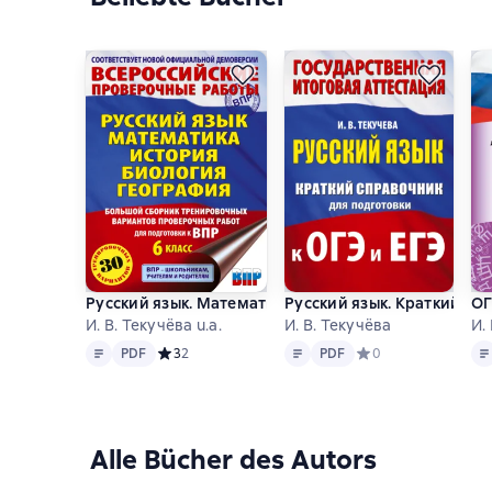
Русский язык. Математика. История. Биология. Ге
Русский язык. Краткий сп
ОГ
И. В. Текучёва u.a.
И. В. Текучёва
И.
Text
PDF
Text
PDF
Tex
PDF
Средний рейтинг 3 на основе 2 оценок
3
2
PDF
Средний рейтинг 0 н
0
Alle Bücher des Autors