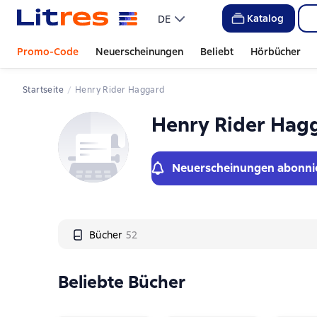
Слайдер с книгами
Katalog
DE
Promo-Code
Neuerscheinungen
Beliebt
Hörbücher
Startseite
Henry Rider Haggard
Henry Rider Hag
Neuerscheinungen abonni
Bücher
52
Beliebte Bücher