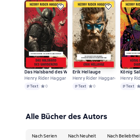
Das Halsband des Wanderers
Erik Hellauge
König Sa
Henry Rider Haggard
Henry Rider Haggard
Henry Ri
Text
Text
Text
Text
Средний рейтинг 0 на основе 0 оценок
0
Text
Средний рейтинг 0 на осно
0
Text
С
Alle Bücher des Autors
Nach Serien
Nach Neuheit
Nach Beliebthei