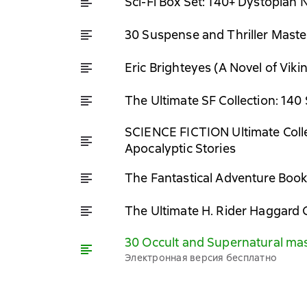
Sci-Fi Box Set: 140+ Dystopian 
30 Suspense and Thriller Master
Eric Brighteyes (A Novel of Viki
The Ultimate SF Collection: 140
SCIENCE FICTION Ultimate Collec
Apocalyptic Stories
The Fantastical Adventure Book
The Ultimate H. Rider Haggard C
30 Occult and Supernatural mas
Электронная версия бесплатно