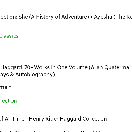
tion: She (A History of Adventure) + Ayesha (The Ret
Classics
Haggard: 70+ Works In One Volume (Allan Quatermain 
ssays & Autobiography)
rmain
lection
f All Time - Henry Rider Haggard Collection