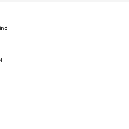
ind
N