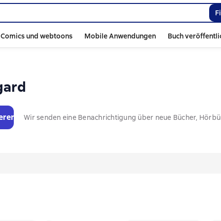
F
Comics und webtoons
Mobile Anwendungen
Buch veröffentl
gard
eren
Wir senden eine Benachrichtigung über neue Bücher, Hörb