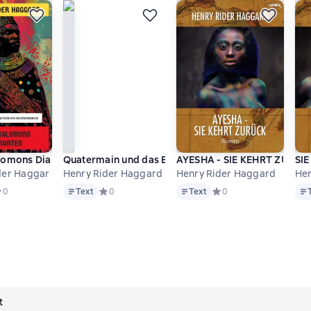
lomons Diamanten
Quatermain und das Elfenbeinkind
AYESHA - SIE KEHRT ZURÜC
SIE
der Haggard
Henry Rider Haggard
Henry Rider Haggard
Hen
Text
Text
Tex
ве 0 оценок
редний рейтинг 0 на основе 0 оценок
0
Text
Средний рейтинг 0 на основе 0 оценок
0
Text
Средний рейтинг 0 на о
0
t