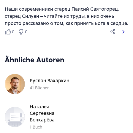
Наши современники старец Паисий Святогорец,
старец Силуан – читайте их труды, в них очень
просто рассказано о том, как принять Бога в сердце.
0
0
Ähnliche Autoren
Руслан Захаркин
41 Bücher
Наталья
Сергеевна
Бочкарёва
1 Buch