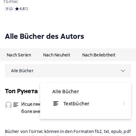
Голтис
Text
, Audioformat verfügbar
Средний рейтинг 4,8 на основе 12 оценок
4,8
12
Alle Bücher des Autors
Nach Serien
Nach Neuheit
Nach Beliebtheit
Alle Bücher
Топ Рунета
Alle Bücher
Textbücher
1
Исцеляющий Импульс. Жизнь без
von 5,62 €
болезней и старости
Bücher von Голтис können in den Formaten fb2, txt, epub, pdf