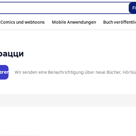
F
Comics und webtoons
Mobile Anwendungen
Buch veröffentl
рацци
eren
Wir senden eine Benachrichtigung über neue Bücher, Hörb