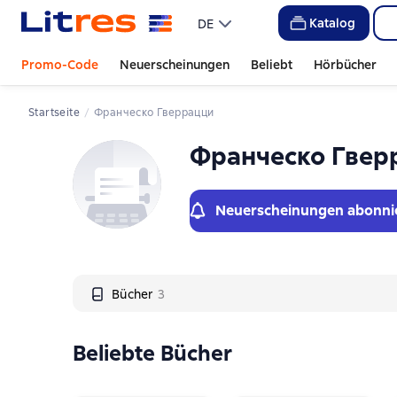
Слайдер с книгами
Katalog
DE
Promo-Code
Neuerscheinungen
Beliebt
Hörbücher
Startseite
Франческо Гверрацци
Франческо Гвер
Neuerscheinungen abonni
Bücher
3
Beliebte Bücher