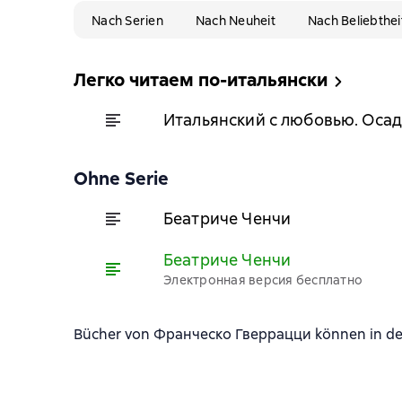
Nach Serien
Nach Neuheit
Nach Beliebthei
Легко читаем по-итальянски
Итальянский с любовью. Осада
Ohne Serie
Беатриче Ченчи
Беатриче Ченчи
Электронная версия бесплатно
Bücher von Франческо Гверрацци können in den 