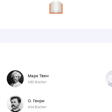
n
Марк Твен
385 Bücher
О. Генри
434 Bücher