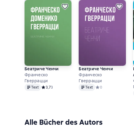
Беатриче Ченчи
Беатриче Ченчи
Франческо
Франческо
Гверрацци
Гверрацци
Text
Text
Text
Средний рейтинг 3,7 на основе 3 оценок
3,7
3
Text
Средний рейтинг 0 на
0
Alle Bücher des Autors