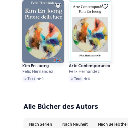
Kim En-Joong
Arte Contemporaneo
Félix Hernández
Félix Hernández
Text
Text
Text
Средний рейтинг 0 на основе 0 оценок
0
Text
Средний рейтинг 0 на осн
0
Alle Bücher des Autors
Nach Serien
Nach Neuheit
Nach Beliebthei