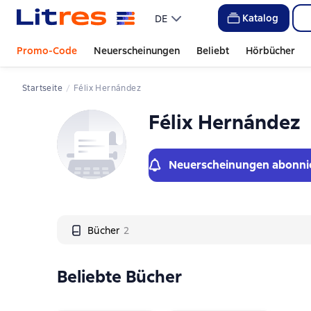
Слайдер с книгами
Katalog
DE
Promo-Code
Neuerscheinungen
Beliebt
Hörbücher
Startseite
Félix Hernández
Félix Hernández
Neuerscheinungen abonni
Bücher
2
Beliebte Bücher