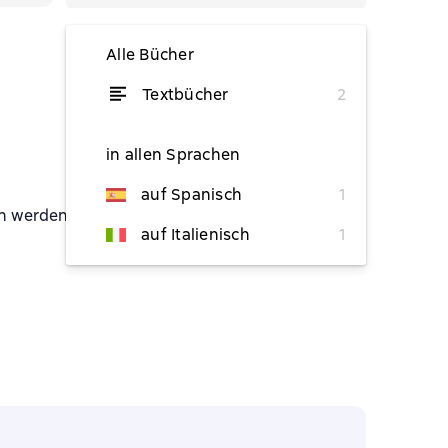
Alle Bücher
Textbücher
2
von 17,18 €
von 16,32 €
in allen Sprachen
auf Spanisch
1
en werden.
auf Italienisch
1