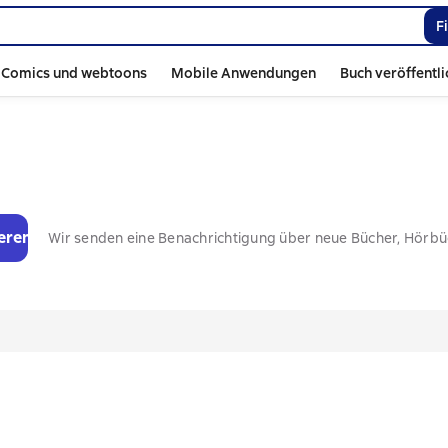
F
Comics und webtoons
Mobile Anwendungen
Buch veröffentl
eren
Wir senden eine Benachrichtigung über neue Bücher, Hörb