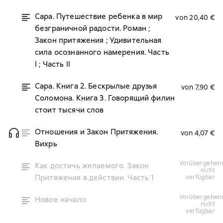
Сара. Путешествие ребенка в мир
von 20,40 €
безграничной радости. Роман ;
Закон притяжения ; Удивительная
сила осознанного намерения. Часть
I ; Часть II
Сара. Книга 2. Бескрылые друзья
von 7,90 €
Соломона. Книга 3. Говорящий филин
стоит тысячи слов
Отношения и Закон Притяжения.
von 4,07 €
Вихрь
vorübergehend
Как достичь желаемого. Закон
nicht
Притяжения в действии. Часть 1
verfügbar
vorübergehend
Новое начало
nicht
verfügbar