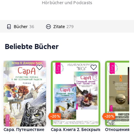
Hörbücher und Podcasts
Bücher
36
Zitate
279
Beliebte Bücher
−20%
−20%
Сара. Путешествие ребенка в мир безграничной радости (с
Сара. Книга 2. Бескрылые друзья Соло
Отношения и 