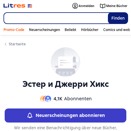
Слайдер с книгами
Слайдер с книгами
Anmelden
Meine Bücher
Finden
Promo-Code
Neuerscheinungen
Beliebt
Hörbücher
Comics und web
Startseite
Эстер и Джерри Хикс
4,1К
Abonnenten
Neuerscheinungen abonnieren
Wir senden eine Benachrichtigung über neue Bücher,