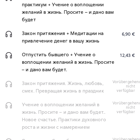
практикум + Учение о воплощении
желаний в жизнь. Просите – и дано вам
будет
Закон притяжения + Медитации на
6,90 €
привлечение денег в вашу жизнь
Отпустить бывшего + Учение о
12,43 €
воплощении желаний в жизнь. Просите
– и дано вам будет.
vorübergehend
Закон притяжения. Жизнь, любовь,
nicht
смех. Превращая жизнь в праздник
verfügbar
vorübergehend
Учение о воплощении желаний в
nicht
жизнь. Просите – и дано вам будет..
verfügbar
Новое счастье. Практики духовного
роста и жизни с намерением
vorübergehend