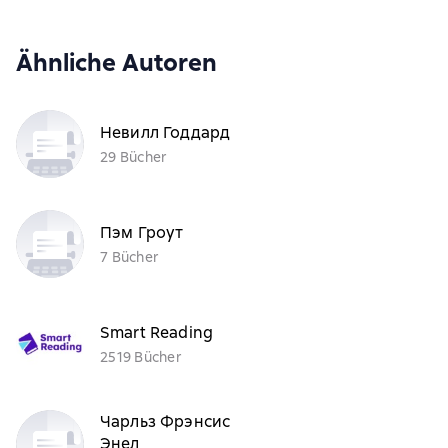
Ähnliche Autoren
Невилл Годдард
29 Bücher
Пэм Гроут
7 Bücher
Smart Reading
2519 Bücher
Чарльз Фрэнсис
Энел