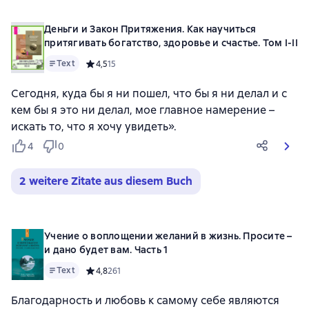
Деньги и Закон Притяжения. Как научиться
притягивать богатство, здоровье и счастье. Том I-II
Text
Средний рейтинг 4,5 на основе 15 оценок
4,5
15
Сегодня, куда бы я ни пошел, что бы я ни делал и с
кем бы я это ни делал, мое главное намерение –
искать то, что я хочу увидеть».
4
0
2 weitere Zitate aus diesem Buch
Учение о воплощении желаний в жизнь. Просите –
и дано будет вам. Часть 1
Text
Средний рейтинг 4,8 на основе 261 оценок
4,8
261
Благодарность и любовь к самому себе являются