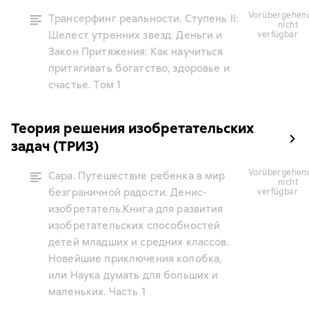
vorübergehend
Трансерфинг реальности. Ступень II:
nicht
Шелест утренних звезд. Деньги и
verfügbar
Закон Притяжения: Как научиться
притягивать богатство, здоровье и
счастье. Том 1
Теория решения изобретательских
задач (ТРИЗ)
vorübergehend
Сара. Путешествие ребенка в мир
nicht
безграничной радости. Денис-
verfügbar
изобретатель.Книга для развития
изобретательских способностей
детей младших и средних классов.
Новейшие приключения колобка,
или Наука думать для больших и
маленьких. Часть 1