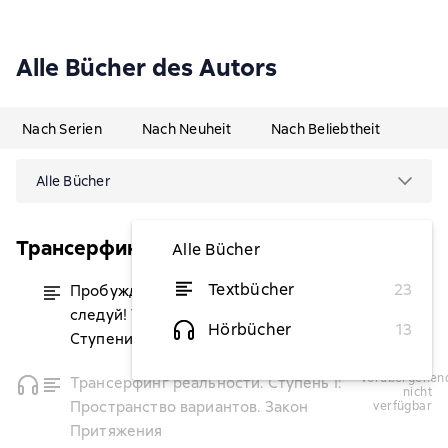
Alle Bücher des Autors
Nach Serien
Nach Neuheit
Nach Beliebtheit
Alle Bücher
Трансерфинг реальности. Сборники
Alle Bücher
Textbücher
23
Пробуждение чувств: Доверься – и
von 34,70 €
следуй! Трансерфинг реальности:
Hörbücher
13
Ступени I-V
vorübergehend
Трансерфинг реальности. Ступень I:
nicht
Пространство вариантов. Закон
verfügbar
Притяжения