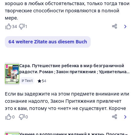
хорошо в любых обстоятельствах, только тогда твои
творческие способности проявляются в полной
мере.
34
1
64 weitere Zitate aus diesem Buch
Сара. Путешествие ребенка в мир безграничной
радости. Роман ; Закон притяжения ; Удивительная
сила осознанного намерения. Часть I ; Часть II
Text
Средний рейтинг 5 на основе 4 оценок
5
4
Если вы задержите на этом предмете внимание или
сознание надолго, Закон Притяжения привлечет
это к вам, потому что «нет» не существует. Короче
0
0
Учение о воплощении желаний в жизнь. Просите –