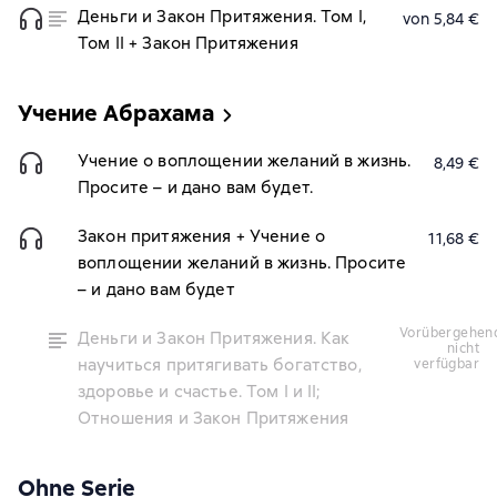
Деньги и Закон Притяжения. Том I,
von 5,84 €
Том II + Закон Притяжения
Учение Абрахама
Учение о воплощении желаний в жизнь.
8,49 €
Просите – и дано вам будет.
Закон притяжения + Учение о
11,68 €
воплощении желаний в жизнь. Просите
– и дано вам будет
vorübergehend
Деньги и Закон Притяжения. Как
nicht
научиться притягивать богатство,
verfügbar
здоровье и счастье. Том I и II;
Отношения и Закон Притяжения
Ohne Serie