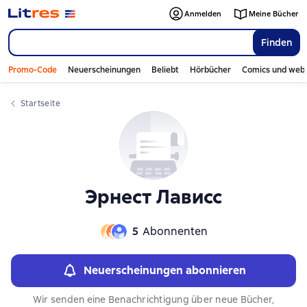
Слайдер с книгами
Anmelden
Meine Bücher
Finden
Promo-Code
Neuerscheinungen
Beliebt
Hörbücher
Comics und web
Startseite
Эрнест Лависс
5
Abonnenten
Neuerscheinungen abonnieren
Wir senden eine Benachrichtigung über neue Bücher,