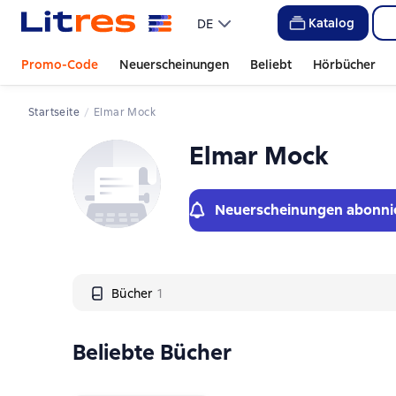
Слайдер с книгами
Katalog
DE
Promo-Code
Neuerscheinungen
Beliebt
Hörbücher
Startseite
Elmar Mock
Elmar Mock
Neuerscheinungen abonni
Bücher
1
Beliebte Bücher