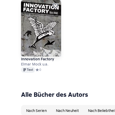
Innovation Factory
Elmar Mock u.a.
Text
Text
Средний рейтинг 0 на основе 0 оценок
0
Alle Bücher des Autors
Nach Serien
Nach Neuheit
Nach Beliebthei