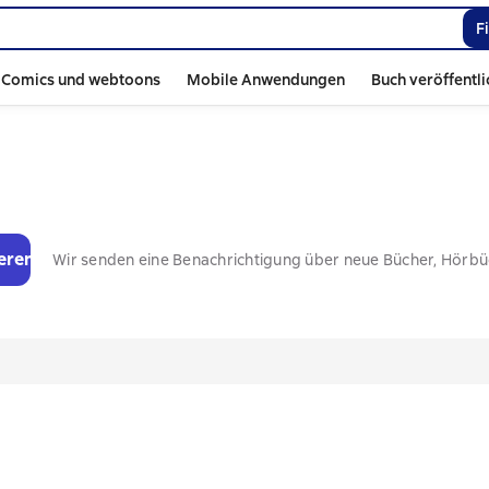
F
Comics und webtoons
Mobile Anwendungen
Buch veröffentl
eren
Wir senden eine Benachrichtigung über neue Bücher, Hörb