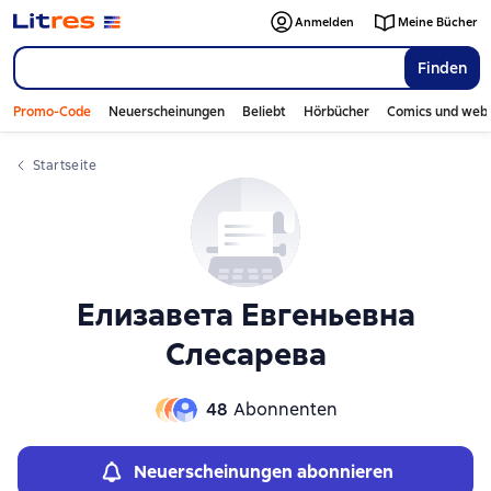
Слайдер с книгами
Слайдер с книгами
Anmelden
Meine Bücher
Finden
Promo-Code
Neuerscheinungen
Beliebt
Hörbücher
Comics und web
Startseite
Елизавета Евгеньевна
Слесарева
48
Abonnenten
Neuerscheinungen abonnieren