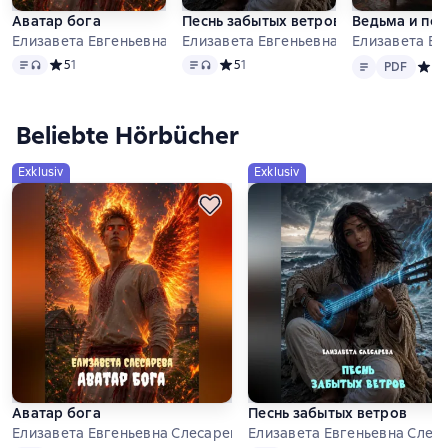
Аватар бога
Песнь забытых ветров
Ведьма и пол
Елизавета Евгеньевна Слесарева
Елизавета Евгеньевна Слесарева
Елизавета Ев
Text
, Audioformat verfügbar
Text
, Audioformat verfügbar
Text
PDF
Средний рейтинг 5 на основе 1 оценок
5
1
Средний рейтинг 5 на основе 1 оценок
5
1
PDF
Средн
5
1
Beliebte Hörbücher
Exklusiv
Exklusiv
Аватар бога
Песнь забытых ветров
Елизавета Евгеньевна Слесарева
Елизавета Евгеньевна Слес