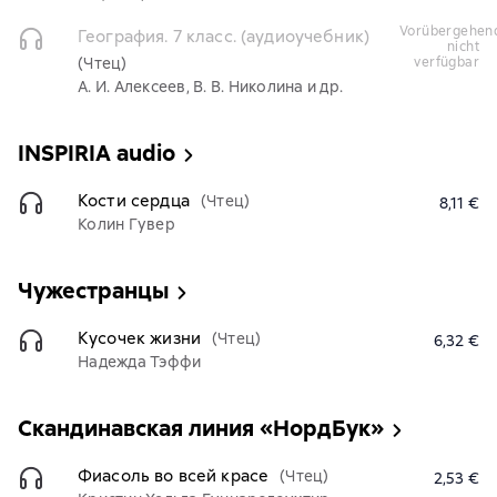
vorübergehend
География. 7 класс. (аудиоучебник)
nicht
(Чтец)
verfügbar
А. И. Алексеев, В. В. Николина и др.
INSPIRIA audio
Кости сердца
(Чтец)
8,11 €
Колин Гувер
Чужестранцы
Кусочек жизни
(Чтец)
6,32 €
Надежда Тэффи
Скандинавская линия «НордБук»
Фиасоль во всей красе
(Чтец)
2,53 €