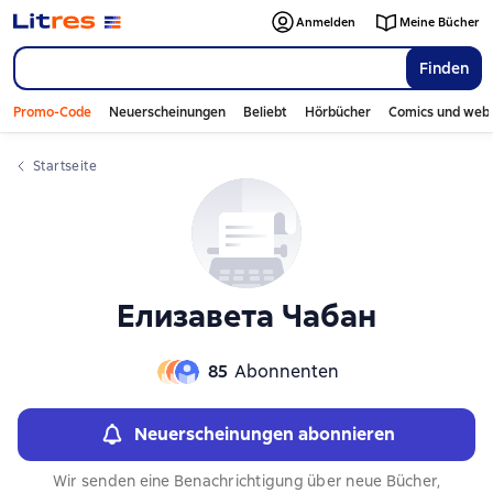
Слайдер с книгами
Anmelden
Meine Bücher
Finden
Promo-Code
Neuerscheinungen
Beliebt
Hörbücher
Comics und web
Startseite
Елизавета Чабан
85
Abonnenten
Neuerscheinungen abonnieren
Wir senden eine Benachrichtigung über neue Bücher,