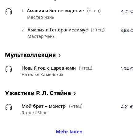
Амалия и Белое видение
(Чтец)
1.
4,21 €
Мастер Чэнь
Амалия и Генералиссимус
(Чтец)
2.
3,68 €
Мастер Чэнь
Мультколлекция
Новый год с царевнами
(Чтец)
1,04 €
Наталья Каменских
Ужастики Р. Л. Стайна
Мой брат – монстр
(Чтец)
4,21 €
Robert Stine
Mehr laden