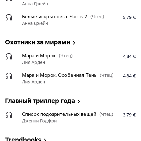
Анна Джейн
Белые искры снега. Часть 2
(Чтец)
5,79 €
Анна Джейн
Охотники за мирами
Мара и Морок
(Чтец)
4,84 €
Лия Арден
Мара и Морок. Особенная Тень
(Чтец)
4,84 €
Лия Арден
Главный триллер года
Список подозрительных вещей
(Чтец)
3,79 €
Дженни Годфри
Trendbooks