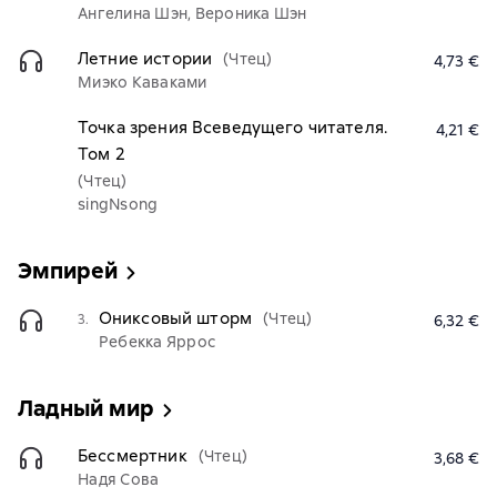
Ангелина Шэн, Вероника Шэн
Летние истории
(Чтец)
4,73 €
Миэко Каваками
Точка зрения Всеведущего читателя.
4,21 €
Том 2
(Чтец)
singNsong
Эмпирей
Ониксовый шторм
(Чтец)
3.
6,32 €
Ребекка Яррос
Ладный мир
Бессмертник
(Чтец)
3,68 €
Надя Сова