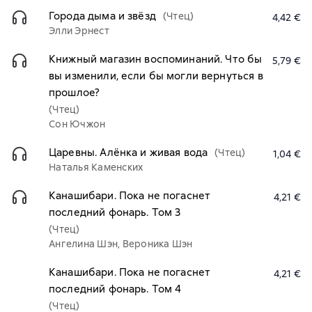
Города дыма и звёзд
(Чтец)
4,42 €
Элли Эрнест
Книжный магазин воспоминаний. Что бы
5,79 €
вы изменили, если бы могли вернуться в
прошлое?
(Чтец)
Сон Ючжон
Царевны. Алёнка и живая вода
(Чтец)
1,04 €
Наталья Каменских
Канашибари. Пока не погаснет
4,21 €
последний фонарь. Том 3
(Чтец)
Ангелина Шэн, Вероника Шэн
Канашибари. Пока не погаснет
4,21 €
последний фонарь. Том 4
(Чтец)