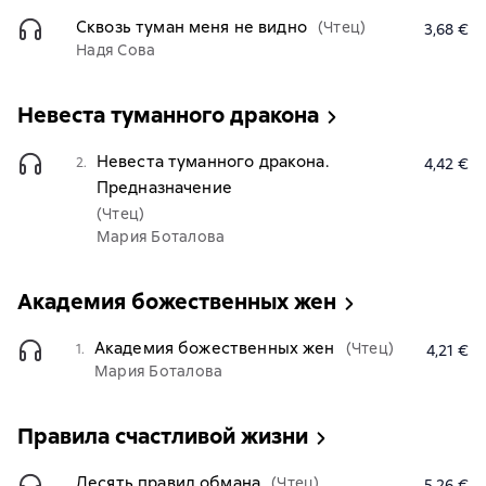
Сквозь туман меня не видно
(Чтец)
3,68 €
Надя Сова
Невеста туманного дракона
Невеста туманного дракона.
2.
4,42 €
Предназначение
(Чтец)
Мария Боталова
Академия божественных жен
Академия божественных жен
(Чтец)
1.
4,21 €
Мария Боталова
Правила счастливой жизни
Десять правил обмана
(Чтец)
5,26 €