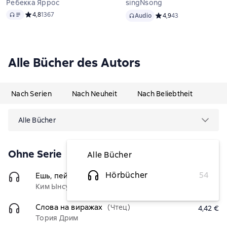
Ребекка Яррос
singNsong
Audio
Audio
Средний рейтинг 4,8 на основе 1367 оценок
4,8
1367
Audio
Средний рейтинг 4,9 на
4,9
43
Alle Bücher des Autors
Nach Serien
Nach Neuheit
Nach Beliebtheit
Alle Bücher
Ohne Serie
Alle Bücher
Hörbücher
54
Ешь, пей, спи
(Чтец)
3,79 €
Ким Ынсук
Слова на виражах
(Чтец)
4,42 €
Тория Дрим