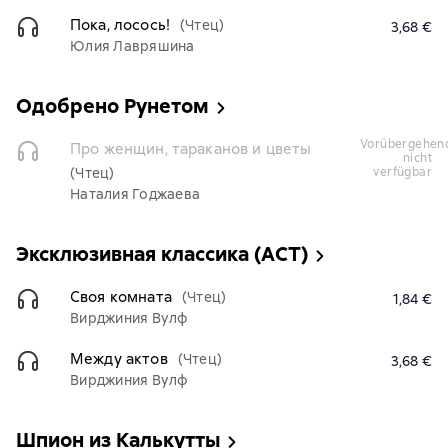
Пока, лосось!
(Чтец)
3,68 €
Юлия Лавряшина
Одобрено Рунетом
vorübergehend
Про женщин, тараканов и цветы
nicht
(Чтец)
verfügbar
Наталия Годжаева
Эксклюзивная классика (АСТ)
Своя комната
(Чтец)
1,84 €
Вирджиния Вулф
Между актов
(Чтец)
3,68 €
Вирджиния Вулф
Шпион из Калькутты