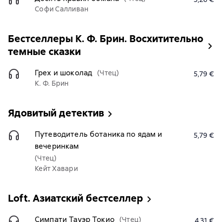
Софи Салливан
Бестселлеры К. Ф. Брин. Восхитительно
темные сказки
Грех и шоколад
(Чтец)
5,79 €
К. Ф. Брин
Ядовитый детектив
Путеводитель ботаника по ядам и
5,79 €
вечеринкам
(Чтец)
Кейт Хавари
Loft. Азиатский бестселлер
Симпати Тауэр Токио
(Чтец)
4,31 €