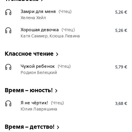
Замри для меня
(Чтец)
5,26 €
Хелена Хейл
Хорошая девочка
(Чтец)
5,26 €
Катя Саммер, Ксюша Левина
Классное чтение
Чужой ребенок
(Чтец)
5,79 €
Родион Белецкий
Время – юность!
Я не чёртик!
(Чтец)
3,68 €
Юлия Лавряшина
Время – детство!