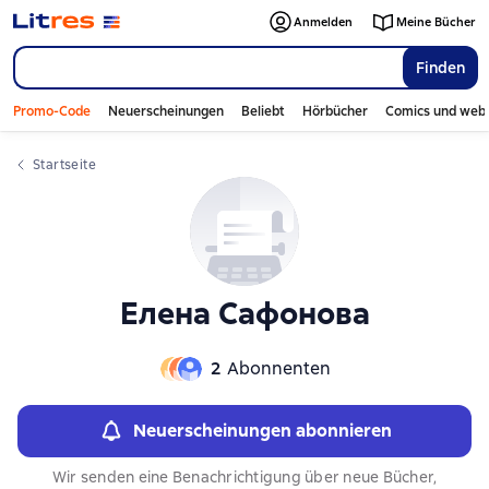
Слайдер с книгами
Слайдер с книгами
Anmelden
Meine Bücher
Finden
Promo-Code
Neuerscheinungen
Beliebt
Hörbücher
Comics und web
Startseite
Елена Сафонова
2
Abonnenten
Neuerscheinungen abonnieren
Wir senden eine Benachrichtigung über neue Bücher,