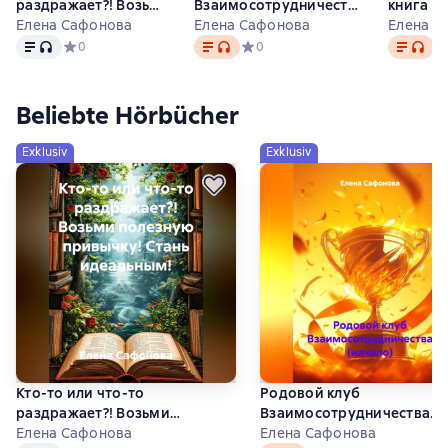
раздражает?! Возьми
Взаимосотрудничества
книга о 
полезную привычку!
Елена Сафонова
(начало)
Елена Сафонова
Елена С
Text
, Audioformat verfügbar
Text
, Audioformat verfügbar
Text
, Aud
Стань идеальным!
Средний рейтинг 0 на основе 0 оценок
0
Средний рейтинг 0 на основе 0 оц
0
Ср
Beliebte Hörbücher
Exklusiv
Exklusiv
Кто-то или что-то
Родовой клуб
раздражает?! Возьми
Взаимосотрудничества
полезную привычку! Стань
Елена Сафонова
(начало)
Елена Сафонова