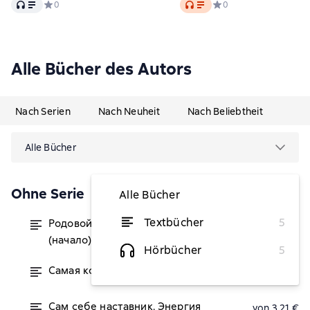
Audio
Audio
идеальным!
Средний рейтинг 0 на основе 0 оценок
0
Средний рейтинг 0 на 
0
Alle Bücher des Autors
Nach Serien
Nach Neuheit
Nach Beliebtheit
Alle Bücher
Ohne Serie
Alle Bücher
Textbücher
5
Родовой клуб Взаимосотрудничества
von 2,14 €
(начало)
Hörbücher
5
Самая короткая книга о Богатстве!
von 0,75 €
Сам себе наставник. Энергия
von 3,21 €