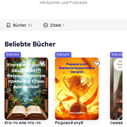
Hörbücher und Podcasts
Bücher
10
Zitate
1
Beliebte Bücher
Exklusiv
Exklusiv
Exklusiv
Кто-то или что-то
Родовой клуб
Самая к