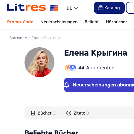
Слайдер с книгами
Слайдер с книгами
Katalog
DE
Promo-Code
Neuerscheinungen
Beliebt
Hörbücher
Startseite
Елена Крыгина
Елена Крыгина
44
Abonnenten
Neuerscheinungen abonni
Bücher
3
Zitate
8
Beliebte Bücher