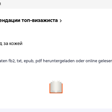
t
ендации топ-визажиста
д за кожей
n fb2, txt, epub, pdf heruntergeladen oder online gelese