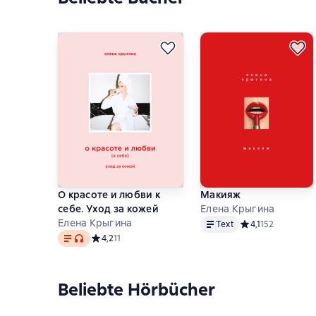
О красоте и любви к
Макияж
себе. Уход за кожей
Елена Крыгина
Text
Елена Крыгина
Text
Средний рейтинг 4
4,1
152
Text
, Audioformat verfügbar
Средний рейтинг 4,2 на основе 11 оценок
4,2
11
Beliebte Hörbücher