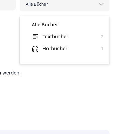
Alle Bücher
Alle Bücher
Textbücher
2
von 20,06 €
Hörbücher
1
von 5,89 €
n werden.