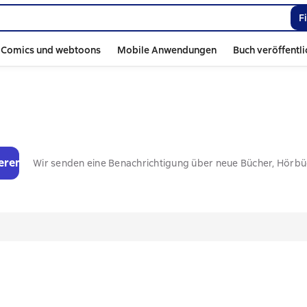
F
Comics und webtoons
Mobile Anwendungen
Buch veröffentl
eren
Wir senden eine Benachrichtigung über neue Bücher, Hörb