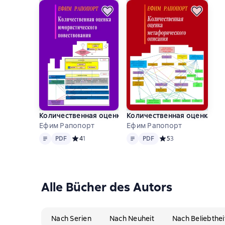
Количественная оценка юмористического повеств
Количественная оценка ме
Ефим Рапопорт
Ефим Рапопорт
Text
PDF
Text
PDF
PDF
Средний рейтинг 4 на основе 1 оценок
4
1
PDF
Средний рейтинг 5 на
5
3
Alle Bücher des Autors
Nach Serien
Nach Neuheit
Nach Beliebthei