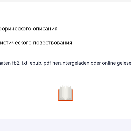
форического описания
истического повествования
en fb2, txt, epub, pdf heruntergeladen oder online geles
n