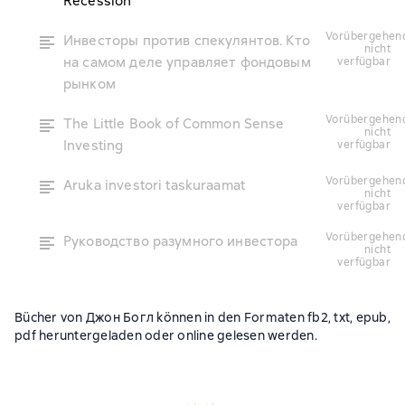
Recession
vorübergehend
Инвесторы против спекулянтов. Кто
nicht
на самом деле управляет фондовым
verfügbar
рынком
vorübergehend
The Little Book of Common Sense
nicht
Investing
verfügbar
vorübergehend
Aruka investori taskuraamat
nicht
verfügbar
vorübergehend
Руководство разумного инвестора
nicht
verfügbar
Bücher von Джон Богл können in den Formaten fb2, txt, epub,
pdf heruntergeladen oder online gelesen werden.