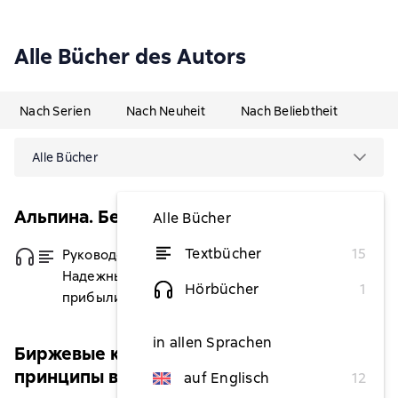
Alle Bücher des Autors
Nach Serien
Nach Neuheit
Nach Beliebtheit
Alle Bücher
Альпина. Бестселлер (Инвестиции)
Alle Bücher
Textbücher
15
Руководство разумного инвестора.
von 5,79 €
Надежный способ получения
Hörbücher
1
прибыли на фондовом рынке
in allen Sprachen
Биржевые короли. Профессиональные
принципы выдающихся финансистов
auf Englisch
12