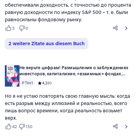
обеспечивали доходность, с точностью до процента
равную доходности по индексу S&P 500 – т. е. были
равносильны фондовому рынку.
3
0
2 weitere Zitate aus diesem Buch
Не верьте цифрам! Размышления о заблуждениях
инвесторов, капитализме, «взаимных» фондах,
индексном инвестировании,
Text
Средний рейтинг 4,2 на основе 80 оценок
4,2
80
предпринимательстве, идеализме и героях
Но я не устаю повторять свою главную мысль: когда
есть разрыв между иллюзией и реальностью, всего
лишь вопрос времени, когда реальность возьмет
верх.
42
130