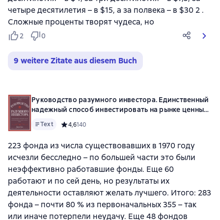
четыре десятилетия – в $15, а за полвека – в $30 2 .
Сложные проценты творят чудеса, но
2
0
9 weitere Zitate aus diesem Buch
Руководство разумного инвестора. Единственный
надежный способ инвестировать на рынке ценных
бумаг
Text
Средний рейтинг 4,6 на основе 140 оценок
4,6
140
223 фонда из числа существовавших в 1970 году
исчезли бесследно – по большей части это были
неэффективно работавшие фонды. Еще 60
работают и по сей день, но результаты их
деятельности оставляют желать лучшего. Итого: 283
фонда – почти 80 % из первоначальных 355 – так
или иначе потерпели неудачу. Еще 48 фондов