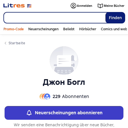
Слайдер с книгами
Слайдер с книгами
Anmelden
Meine Bücher
Finden
Promo-Code
Neuerscheinungen
Beliebt
Hörbücher
Comics und web
Startseite
Джон Богл
229
Abonnenten
Neuerscheinungen abonnieren
Wir senden eine Benachrichtigung über neue Bücher,