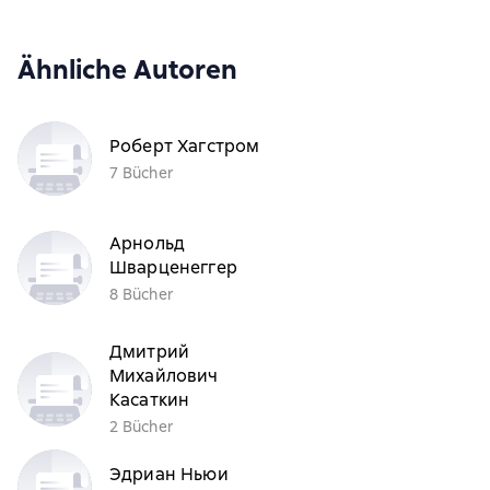
Ähnliche Autoren
Роберт Хагстром
7 Bücher
Арнольд
Шварценеггер
8 Bücher
Дмитрий
Михайлович
Касаткин
2 Bücher
Эдриан Ньюи