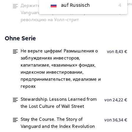
vorübergehend
auf Russisch
4
Держитесь курса. Как основатель
nicht
Vanguard совершил индексную
verfügbar
революцию на Уолл-стрит
Ohne Serie
Не верьте цифрам! Размышления о
von 8,43 €
заблуждениях инвесторов,
капитализме, «взаимных» фондах,
индексном инвестировании,
предпринимательстве, идеализме и
героях
Stewardship. Lessons Learned from
von 24,22 €
the Lost Culture of Wall Street
Stay the Course. The Story of
von 36,34 €
Vanguard and the Index Revolution