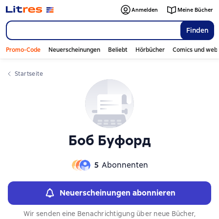
Слайдер с книгами
Слайдер с книгами
Anmelden
Meine Bücher
Finden
Promo-Code
Neuerscheinungen
Beliebt
Hörbücher
Comics und web
Startseite
Боб Буфорд
5
Abonnenten
Neuerscheinungen abonnieren
Wir senden eine Benachrichtigung über neue Bücher,