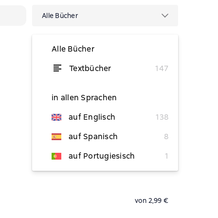
Alle Bücher
Alle Bücher
Textbücher
147
von 1,36 €
in allen Sprachen
auf Englisch
138
von 6,49 €
auf Spanisch
8
von 3,99 €
auf Portugiesisch
1
von 2,99 €