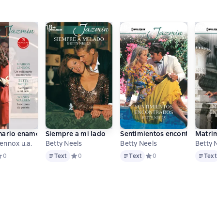
18+
18+
18+
Amigos y amantes - Proteger a la princesa
nario enamorado - Siempre a mi lado - Lecciones de pasión
Siempre a mi lado
Sentimientos encontrados
Matri
ennox u.a.
Betty Neels
Betty Neels
Betty 
Text
Text
Text
ве 0 оценок
редний рейтинг 0 на основе 0 оценок
0
Text
Средний рейтинг 0 на основе 0 оценок
0
Text
Средний рейтинг 0 на о
0
Text