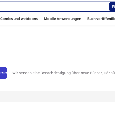
F
Comics und webtoons
Mobile Anwendungen
Buch veröffentl
eren
Wir senden eine Benachrichtigung über neue Bücher, Hörb