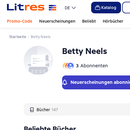
Слайдер с книгами
Katalog
DE
Promo-Code
Neuerscheinungen
Beliebt
Hörbücher
Startseite
Betty Neels
Betty Neels
3
Abonnenten
Neuerscheinungen abonni
Bücher
147
Beliebte Bücher