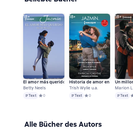
18+
18+
18+
El amor más querido
Historia de amor en invierno - 
Un millo
Betty Neels
Trish Wylie u.a.
Marion L
Text
Text
Text
Text
Средний рейтинг 0 на основе 0 оценок
0
Text
Средний рейтинг 0 на осно
0
Text
С
Alle Bücher des Autors