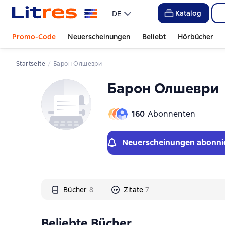
Слайдер с книгами
Слайдер с книгами
Katalog
DE
Promo-Code
Neuerscheinungen
Beliebt
Hörbücher
Startseite
Барон Олшеври
Барон Олшеври
160
Abonnenten
Neuerscheinungen abonni
Bücher
8
Zitate
7
Beliebte Bücher