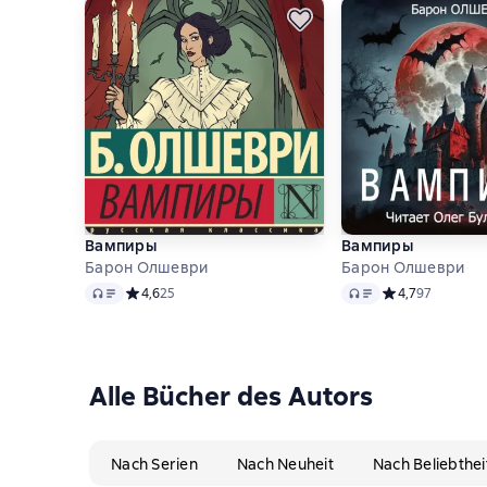
Вампиры
Вампиры
Барон Олшеври
Барон Олшеври
Audio
Audio
Средний рейтинг 4,6 на основе 25 оценок
4,6
25
Средний рейтинг
4,7
97
Alle Bücher des Autors
Nach Serien
Nach Neuheit
Nach Beliebthei