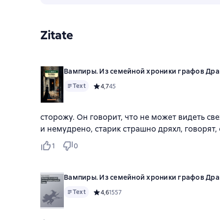
Zitate
Вампиры. Из семейной хроники графов Др
Text
Средний рейтинг 4,7 на основе 45 оценок
4,7
45
сторожу. Он говорит, что не может видеть св
и немудрено, старик страшно дряхл, говорят, 
1
0
Вампиры. Из семейной хроники графов Др
Text
Средний рейтинг 4,6 на основе 1557 оцено
4,6
1557