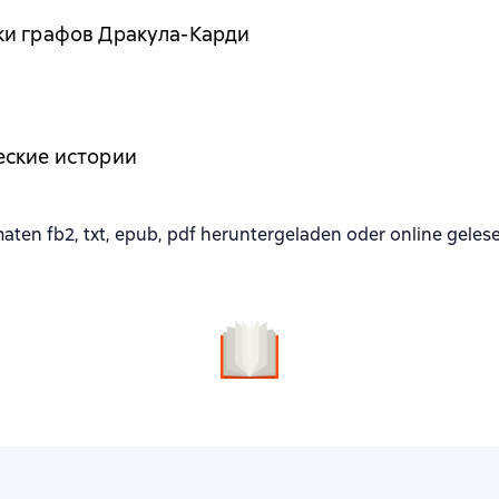
ки графов Дракула-Карди
еские истории
en fb2, txt, epub, pdf heruntergeladen oder online geles
n