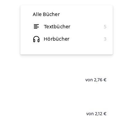
Alle Bücher
Textbücher
5
vorübergehend nicht verfügbar
Hörbücher
3
Lesen
von 2,76 €
von 2,12 €