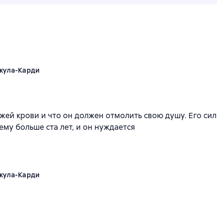
акула-Карди
ежей крови и что он должен отмолить свою душу. Его си
ему больше ста лет, и он нуждается
акула-Карди
к