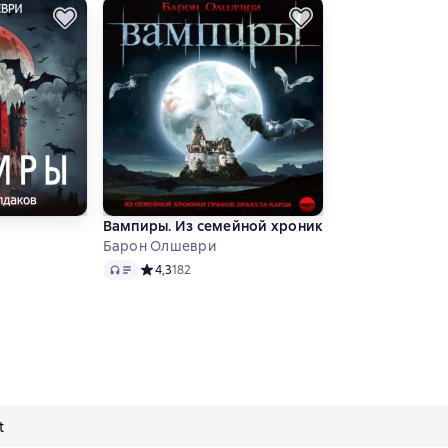
Вампиры. Из семейной хроники графов Дракул
Барон Олшеври
Audio
 4,7 на основе 97 оценок
Средний рейтинг 4,3 на основе 182 оценок
4,3
182
t