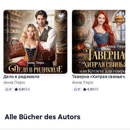
Дело в ридикюле
Таверна «Хитрая свинья», и
Анна Лерн
Анна Лерн
Audio
Audio
Средний рейтинг 4,8 на основе 654 оценок
4,8
654
Средний рейтинг 4,9 на ос
4,9
805
Alle Bücher des Autors