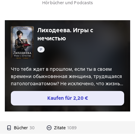
Hörbücher und Podcasts
Лиходеева. Игры с
нечистью
Text
Что тебя ждет в прошлом, если ты в своем
времени обыкновенная женщина, трудящаяся
патологоанатомом? Не исключено, что жизнь
подкинет таких приключений, о которых ты
даже не мечтала. Бесы? Возможно! Охотиться
Kaufen für
2,20 €
на них? Ну, вероятно! А если вести с ними
дружбу? Очень даже в моем стиле!
Так вот почему раньше мне не нравились
некоторые люди - я чувствовала, что в них есть
Bücher
30
Zitate
1089
что-то бесовское. Оказалось - не показалось.