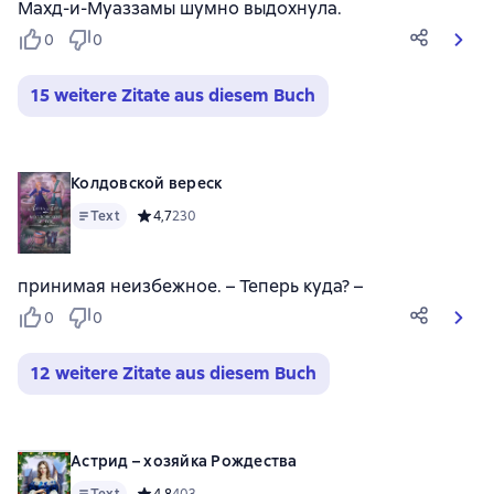
Махд-и-Муаззамы шумно выдохнула.
0
0
15 weitere Zitate aus diesem Buch
Колдовской вереск
Text
Средний рейтинг 4,7 на основе 230 оценок
4,7
230
принимая неизбежное. – Теперь куда? –
0
0
12 weitere Zitate aus diesem Buch
Астрид – хозяйка Рождества
Text