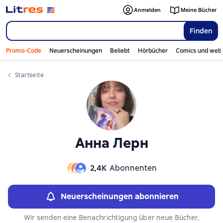
Слайдер с книгами
Слайдер с книгами
Anmelden
Meine Bücher
Finden
Promo-Code
Neuerscheinungen
Beliebt
Hörbücher
Comics und web
Startseite
Анна Лерн
2,4К
Abonnenten
Neuerscheinungen abonnieren
Wir senden eine Benachrichtigung über neue Bücher,