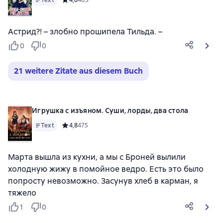
Средний рейтинг 4,8 на основе 403 оценок
4,8
403
Астрид?! – злобно прошипела Тильда. –
0
0
21 weitere Zitate aus diesem Buch
Игрушка с изъяном. Суши, лорды, два стола
Text
Средний рейтинг 4,8 на основе 475 оценок
4,8
475
Марта вышла из кухни, а мы с Броней вылили
холодную жижу в помойное ведро. Есть это было
попросту невозможно. Засунув хлеб в карман, я
тяжело
1
0