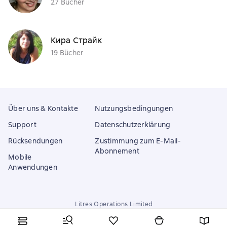
27 Bücher
Кира Страйк
19 Bücher
Über uns & Kontakte
Nutzungsbedingungen
Support
Datenschutzerklärung
Rücksendungen
Zustimmung zum E-Mail-
Abonnement
Mobile
Anwendungen
Litres Operations Limited
18 Mallow street co. Limerick, Ireland