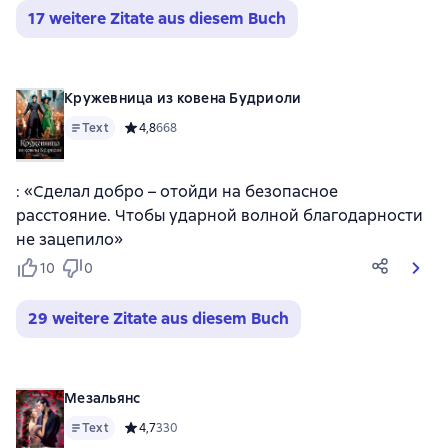
17 weitere Zitate aus diesem Buch
Кружевница из ковена Будриоли
Text
Средний рейтинг 4,8 на основе 668 оценок
4,8
668
: «Сделал добро – отойди на безопасное
расстояние. Чтобы ударной волной благодарности
не зацепило»
10
0
29 weitere Zitate aus diesem Buch
Мезальянс
Text
Средний рейтинг 4,7 на основе 330 оценок
4,7
330