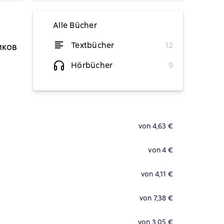
Alle Bücher
Textbücher
12
иков
von 3,68 €
Hörbücher
9
von 4,21 €
von 4,63 €
von 4 €
von 4,11 €
von 7,38 €
von 3,05 €