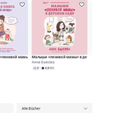
 «ленивой мамы»
Малыши «ленивой мамы» в детском саду
Развивающи
Анна Быкова
Анна Быков
Audio
Audio
тинг 4,9 на основе 42 оценок
Средний рейтинг 4,9 на основе 180 оценок
4,9
180
Средний
4,8
19
Alle Bücher