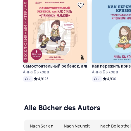
Самостоятельный ребенок, или Как стать «лениво
Как пережить кри
Анна Быкова
Анна Быкова
Audio
Audio
Средний рейтинг 4,9 на основе 125 оценок
4,9
125
Средний рейтинг
4,9
30
Alle Bücher des Autors
Nach Serien
Nach Neuheit
Nach Beliebthei