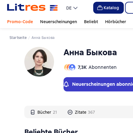
Слайдер с книгами
Слайдер с книгами
Katalog
DE
Promo-Code
Neuerscheinungen
Beliebt
Hörbücher
Startseite
Анна Быкова
Анна Быкова
7,3К
Abonnenten
Neuerscheinungen abonni
Bücher
21
Zitate
367
Beliebte Bücher