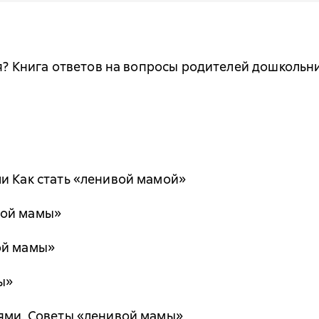
ня? Книга ответов на вопросы родителей дошкольн
и Как стать «ленивой мамой»
вой мамы»
ой мамы»
ы»
иями. Советы «ленивой мамы»