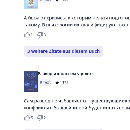
А бывают кризисы, к которым нельзя подготов
такому. В психологии их квалифицируют как 
1
0
3 weitere Zitate aus diesem Buch
Развод и как в нем уцелеть
Text
Средний рейтинг 4,3 на основе 75 оценок
4,3
75
Сам развод не избавляет от существующих к
конфликты с бывшей женой будет искать возм
5
2