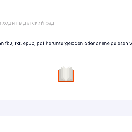
ходит в детский сад!
fb2, txt, epub, pdf heruntergeladen oder online gelesen 
n