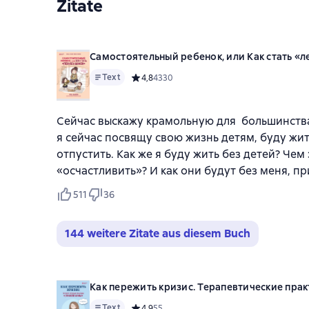
Zitate
Самостоятельный ребенок, или Как стать «
Text
Средний рейтинг 4,8 на основе 4330 оцено
4,8
4330
Сейчас выскажу крамольную для большинства 
я сейчас посвящу свою жизнь детям, буду жит
отпустить. Как же я буду жить без детей? Че
«осчастливить»? И как они будут без меня, п
511
36
144 weitere Zitate aus diesem Buch
Как пережить кризис. Терапевтические пра
Text
Средний рейтинг 4,9 на основе 55 оценок
4,9
55