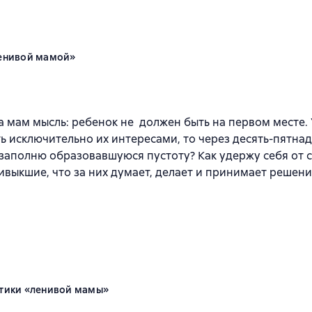
ленивой мамой»
к
мам мысль: ребенок не должен быть на первом месте. У
ь исключительно их интересами, то через десять-пятнад
м заполню образовавшуюся пустоту? Как удержу себя от 
ривыкшие, что за них думает, делает и принимает решен
ктики «ленивой мамы»