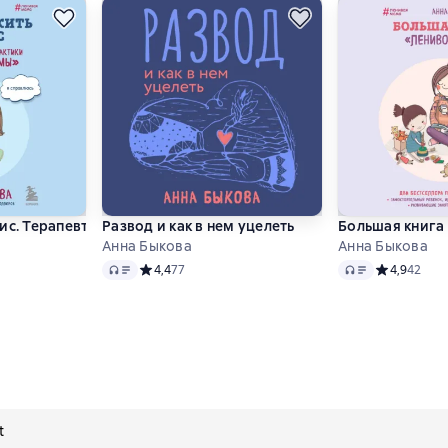
й мамой»
зис. Терапевтические практики «ленивой мамы»
Развод и как в нем уцелеть
Большая книга
Анна Быкова
Анна Быкова
Audio
Audio
 4,9 на основе 30 оценок
Средний рейтинг 4,4 на основе 77 оценок
4,4
77
Средний рей
4,9
42
t