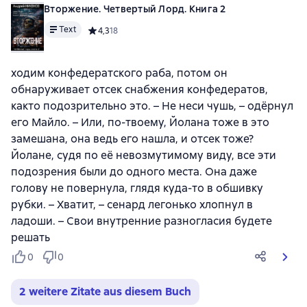
Вторжение. Четвертый Лорд. Книга 2
Text
Средний рейтинг 4,3 на основе 18 оценок
4,3
18
ходим конфедератского раба, потом он
обнаруживает отсек снабжения конфедератов,
както подозрительно это. – Не неси чушь, – одёрнул
его Майло. – Или, по-твоему, Йолана тоже в это
замешана, она ведь его нашла, и отсек тоже?
Йолане, судя по её невозмутимому виду, все эти
подозрения были до одного места. Она даже
голову не повернула, глядя куда-то в обшивку
рубки. – Хватит, – сенард легонько хлопнул в
ладоши. – Свои внутренние разногласия будете
решать
0
0
2 weitere Zitate aus diesem Buch