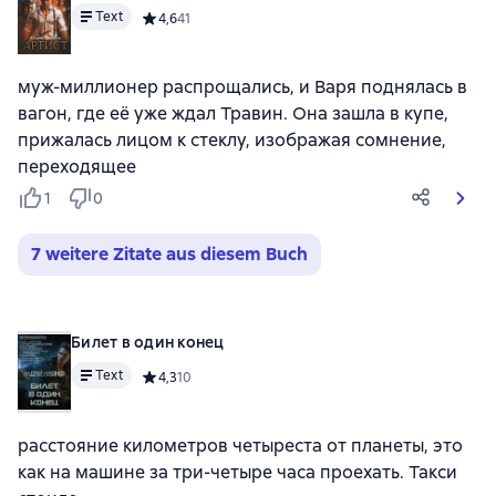
Text
Средний рейтинг 4,6 на основе 41 оценок
4,6
41
муж-миллионер распрощались, и Варя поднялась в
вагон, где её уже ждал Травин. Она зашла в купе,
прижалась лицом к стеклу, изображая сомнение,
переходящее
1
0
7 weitere Zitate aus diesem Buch
Билет в один конец
Text
Средний рейтинг 4,3 на основе 10 оценок
4,3
10
расстояние километров четыреста от планеты, это
как на машине за три-четыре часа проехать. Такси