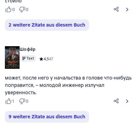
стоило
0
0
2 weitere Zitate aus diesem Buch
Шофёр
Text
Средний рейтинг 4,5 на основе 47 оценок
4,5
47
может, после него у начальства в голове что-нибудь
поправится, – молодой инженер излучал
уверенность.
1
0
9 weitere Zitate aus diesem Buch