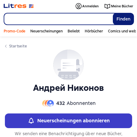
Слайдер с книгами
Слайдер с книгами
Anmelden
Meine Bücher
Finden
Promo-Code
Neuerscheinungen
Beliebt
Hörbücher
Comics und web
Startseite
Андрей Никонов
432
Abonnenten
Neuerscheinungen abonnieren
Wir senden eine Benachrichtigung über neue Bücher,