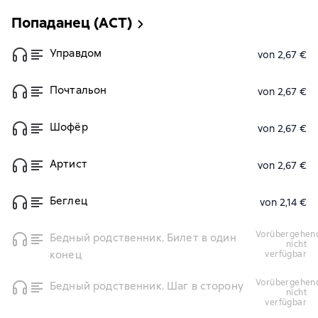
Попаданец (АСТ)
Управдом
von 2,67 €
Почтальон
von 2,67 €
Шофёр
von 2,67 €
Артист
von 2,67 €
Беглец
von 2,14 €
vorübergehend
Бедный родственник. Билет в один
nicht
конец
verfügbar
vorübergehend
Бедный родственник. Шаг в сторону
nicht
verfügbar