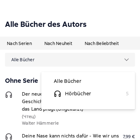
Alle Bücher des Autors
Nach Serien
Nach Neuheit
Nach Beliebtheit
Alle Bücher
Ohne Serie
Alle Bücher
Hörbücher
5
Der neue Kampf um Österreich - Die
10,99 €
Geschichte einer Spaltung und wie sie
das Land prägt (Ungekürzt)
(Чтец)
Walter Hämmerle
Deine Nase kann nichts dafür - Wie wir uns
7,99 €