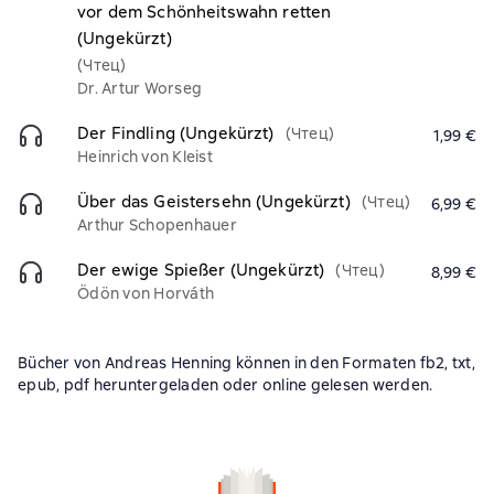
vor dem Schönheitswahn retten
(Ungekürzt)
(Чтец)
Dr. Artur Worseg
Der Findling (Ungekürzt)
(Чтец)
1,99 €
Heinrich von Kleist
Über das Geistersehn (Ungekürzt)
(Чтец)
6,99 €
Arthur Schopenhauer
Der ewige Spießer (Ungekürzt)
(Чтец)
8,99 €
Ödön von Horváth
Bücher von Andreas Henning können in den Formaten fb2, txt,
epub, pdf heruntergeladen oder online gelesen werden.