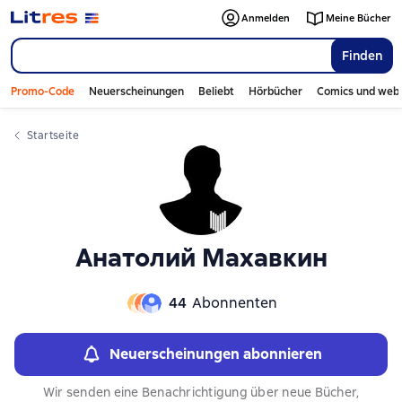
Слайдер с книгами
Слайдер с книгами
Anmelden
Meine Bücher
Finden
Promo-Code
Neuerscheinungen
Beliebt
Hörbücher
Comics und web
Startseite
Анатолий Махавкин
44
Abonnenten
Neuerscheinungen abonnieren
Wir senden eine Benachrichtigung über neue Bücher,