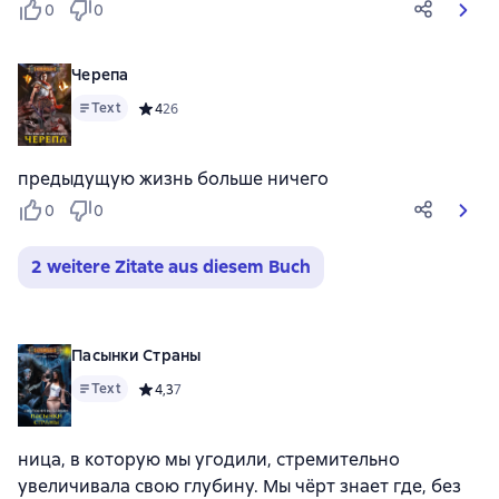
0
0
Черепа
Text
Средний рейтинг 4 на основе 26 оценок
4
26
предыдущую жизнь больше ничего
0
0
2 weitere Zitate aus diesem Buch
Пасынки Страны
Text
Средний рейтинг 4,3 на основе 7 оценок
4,3
7
ница, в которую мы угодили, стремительно
увеличивала свою глубину. Мы чёрт знает где, без