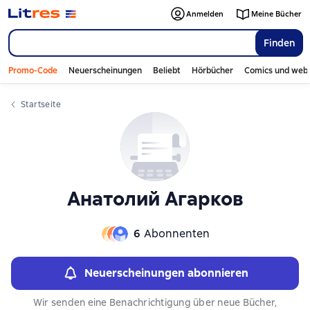
Слайдер с книгами
Слайдер с книгами
Anmelden
Meine Bücher
Finden
Promo-Code
Neuerscheinungen
Beliebt
Hörbücher
Comics und web
Startseite
Анатолий Агарков
6
Abonnenten
Neuerscheinungen abonnieren
Wir senden eine Benachrichtigung über neue Bücher,