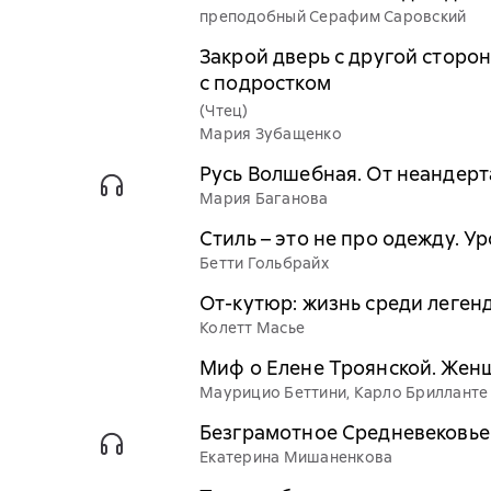
преподобный Серафим Саровский
Закрой дверь с другой сторо
с подростком
(Чтец)
Мария Зубащенко
Русь Волшебная. От неандерт
Мария Баганова
Стиль – это не про одежду. У
Бетти Гольбрайх
От-кутюр: жизнь среди леген
Колетт Масье
Миф о Елене Троянской. Женщ
Маурицио Беттини, Карло Брилланте
Безграмотное Средневековье
Екатерина Мишаненкова