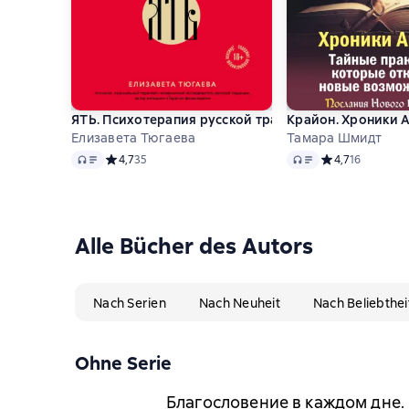
ЯТЬ. Психотерапия русской традицией, или как жит
Крайон. Хроники 
Елизавета Тюгаева
Тамара Шмидт
Audio
Audio
Средний рейтинг 4,7 на основе 35 оценок
4,7
35
Средний рейтинг
4,7
16
Alle Bücher des Autors
Nach Serien
Nach Neuheit
Nach Beliebthei
Ohne Serie
Благословение в каждом дне.