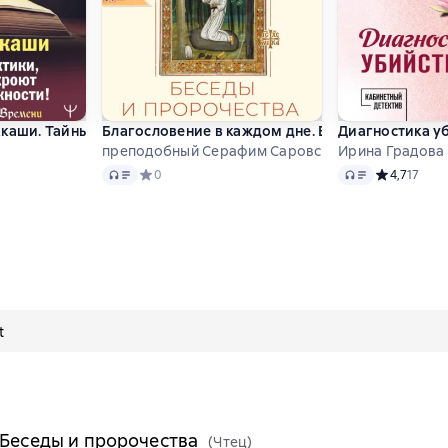
ь лучше в опоре на наш культурный код
Акаши. Тайные практики, которые откроют новые возможности
Благословение в каждом дне. Беседы и пророче
Диагностика у
преподобный Серафим Саровский
Ирина Градова
Audio
Audio
 4,7 на основе 16 оценок
Средний рейтинг 0 на основе 0 оценок
0
Средний рей
4,7
17
t
 Беседы и пророчества
(Чтец)