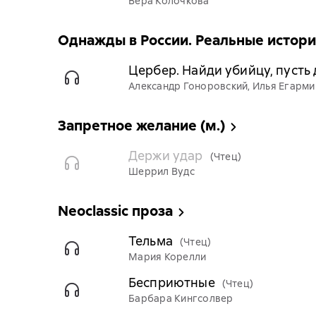
Вера Колочкова
Однажды в России. Реальные истор
Цербер. Найди убийцу, пусть
Александр Гоноровский, Илья Егарми
Запретное желание (м.)
Держи удар
(Чтец)
Шеррил Вудс
Neoclassic проза
Тельма
(Чтец)
Мария Корелли
Бесприютные
(Чтец)
Барбара Кингсолвер