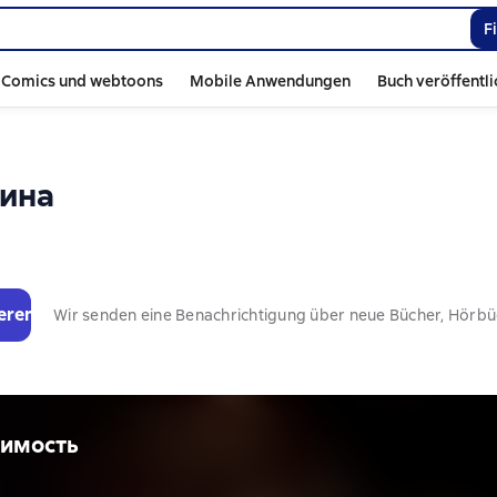
F
Comics und webtoons
Mobile Anwendungen
Buch veröffentl
тина
eren
Wir senden eine Benachrichtigung über neue Bücher, Hörb
жимость