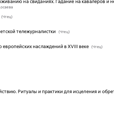
ыживанию на свиданиях. Гадание на кавалеров и 
Досаева
(Чтец)
оветской тележурналистки
(Чтец)
 европейских наслаждений в XVIII веке
(Чтец)
ойствию. Ритуалы и практики для исцеления и обр