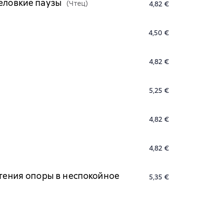
неловкие паузы
(Чтец)
4,82 €
4,50 €
4,82 €
5,25 €
4,82 €
4,82 €
етения опоры в неспокойное
5,35 €