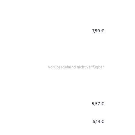
7,50 €
vorübergehend nicht verfügbar
5,57 €
5,14 €