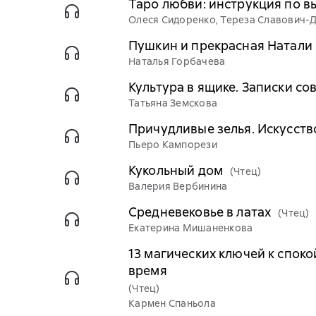
Таро любви: инструкция по в
Олеся Сидоренко, Тереза Славович-
Пушкин и прекрасная Натали
Наталья Горбачева
Культура в ящике. Записки с
Татьяна Земскова
Причудливые зелья. Искусство
Пьеро Кампорези
Кукольный дом
(Чтец)
Валерия Вербинина
Средневековье в латах
(Чтец)
Екатерина Мишаненкова
13 магических ключей к спок
время
(Чтец)
Кармен Спаньола