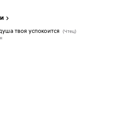
ии
 душа твоя успокоится
(Чтец)
н