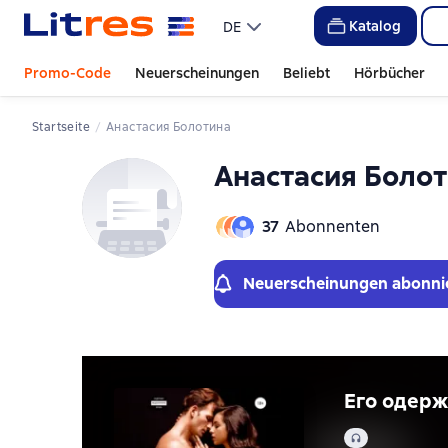
Слайдер с книгами
Katalog
DE
Promo-Code
Neuerscheinungen
Beliebt
Hörbücher
Startseite
Анастасия Болотина
Анастасия Боло
37
Abonnenten
Neuerscheinungen abonni
Его одер
Audio