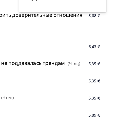
троить доверительные отношения
5,68 €
6,43 €
я не поддавалась трендам
(Чтец)
5,35 €
5,35 €
(Чтец)
5,35 €
5,89 €