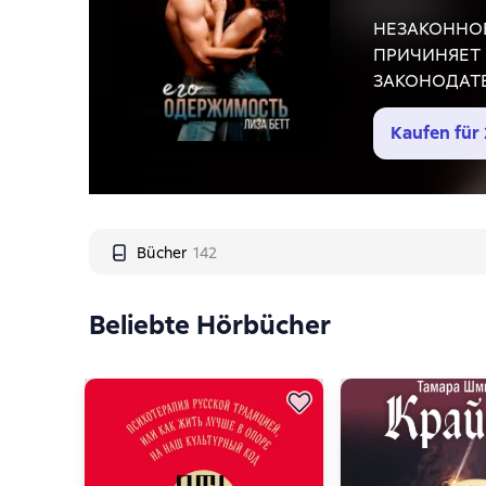
НЕЗАКОННОЕ
ПРИЧИНЯЕТ 
ЗАКОНОДАТ
Когда-то я б
жизнь. Но он
Kaufen für
пугающий, б
Содержит не
Bücher
142
Beliebte Hörbücher