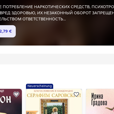
 ПОТРЕБЛЕНИЕ НАРКОТИЧЕСКИХ СРЕДСТВ, ПСИХОТРО
ВРЕД ЗДОРОВЬЮ, ИХ НЕЗАКОННЫЙ ОБОРОТ ЗАПРЕЩЕ
ЕЛЬСТВОМ ОТВЕТСТВЕННОСТЬ
ыла влюблена в него, но он растоптал мои чувства. Собр
 вновь появился, полный решимости не дать мне выйти 
2,79 €
езжалостный. Готовый на шантаж, чтобы я вновь принад
цензурную брань.
Neuerscheinung