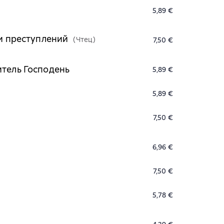
5,89 €
ии преступлений
(Чтец)
7,50 €
итель Господень
5,89 €
5,89 €
7,50 €
6,96 €
7,50 €
5,78 €