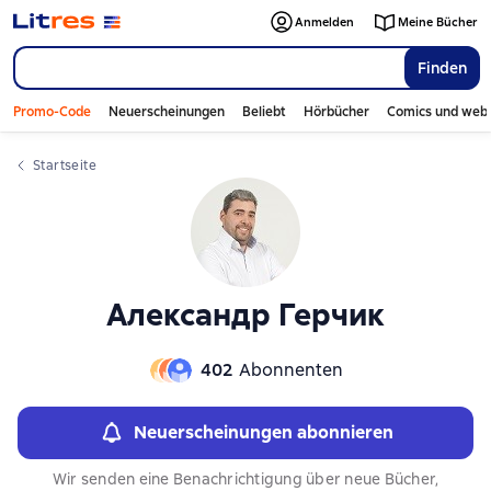
Слайдер с книгами
Слайдер с книгами
Anmelden
Meine Bücher
Finden
Promo-Code
Neuerscheinungen
Beliebt
Hörbücher
Comics und web
Startseite
Александр Герчик
402
Abonnenten
Neuerscheinungen abonnieren
Wir senden eine Benachrichtigung über neue Bücher,