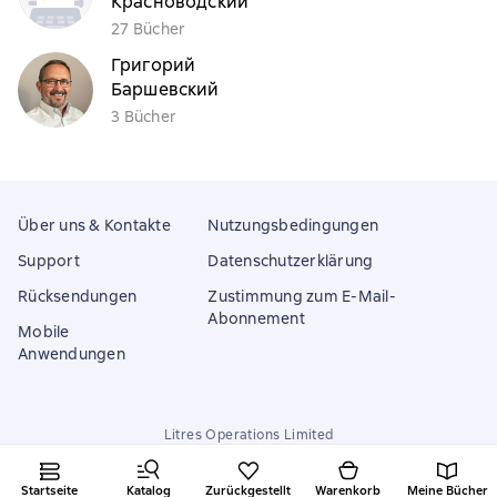
Красноводский
27 Bücher
Григорий
Баршевский
3 Bücher
Über uns & Kontakte
Nutzungsbedingungen
Support
Datenschutzerklärung
Rücksendungen
Zustimmung zum E-Mail-
Abonnement
Mobile
Anwendungen
Litres Operations Limited
18 Mallow street co. Limerick, Ireland
Startseite
Katalog
Zurückgestellt
Warenkorb
Meine Bücher