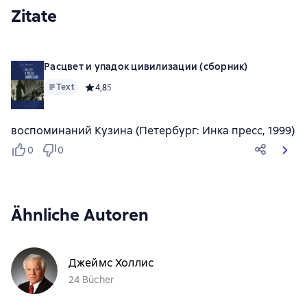
Zitate
Расцвет и упадок цивилизации (сборник)
Text
Средний рейтинг 4,8 на основе 5 оценок
4,8
5
воспоминаний Кузина (Петербург: Инка пресс, 1999)
0
0
Ähnliche Autoren
Джеймс Холлис
24 Bücher