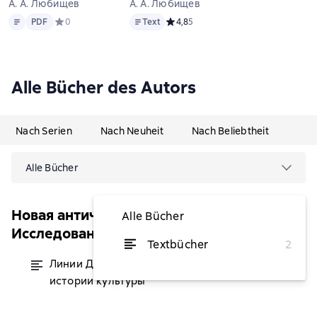
А. А. Любищев
А. А. Любищев
Text
PDF
Text
PDF
Средний рейтинг 0 на основе 0 оценок
0
Text
Средний рейтинг 4,8 на основе 5 о
4,8
5
Alle Bücher des Autors
Nach Serien
Nach Neuheit
Nach Beliebtheit
Alle Bücher
Новая античная библиотека.
Alle Bücher
Исследования
Textbücher
2
Линии Демокрита и Платона в
von 7,44 €
истории культуры