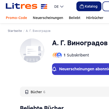
Слайдер с книгами
Katalog
DE
Promo-Code
Neuerscheinungen
Beliebt
Hörbücher
Startseite
А. Г. Виноградов
А. Г. Виноградов
1
Subskribent
Neuerscheinungen abonni
Bücher
6
Beliebte Bücher