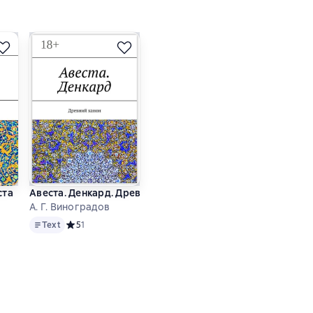
оморское Приуралье
ста
Авеста. Денкард. Древний канон
А. Г. Виноградов
Text
инг 4 на основе 3 оценок
Text
Средний рейтинг 5 на основе 1 оценок
5
1