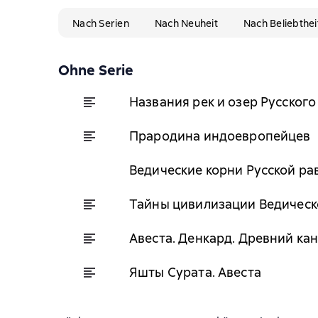
Nach Serien
Nach Neuheit
Nach Beliebthei
Ohne Serie
Названия рек и озер Русског
Прародина индоевропейцев
Ведические корни Русской р
Тайны цивилизации Ведическ
Авеста. Денкард. Древний ка
Яшты Сурата. Авеста