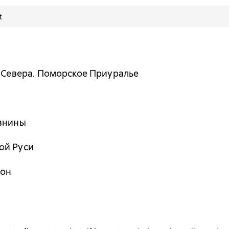
t
о Севера. Поморское Приуралье
авнины
ой Руси
нон