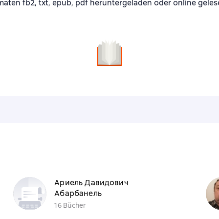
aten fb2, txt, epub, pdf heruntergeladen oder online gele
n
Ариель Давидович
Абарбанель
16 Bücher