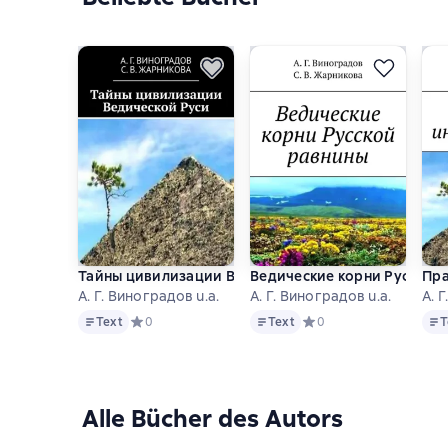
Тайны цивилизации Ведической Руси
Ведические корни Русской
Пра
А. Г. Виноградов u.a.
А. Г. Виноградов u.a.
А. 
Text
Text
Text
Text
Средний рейтинг 0 на основе 0 оценок
0
Text
Средний рейтинг 0 на о
0
T
Alle Bücher des Autors