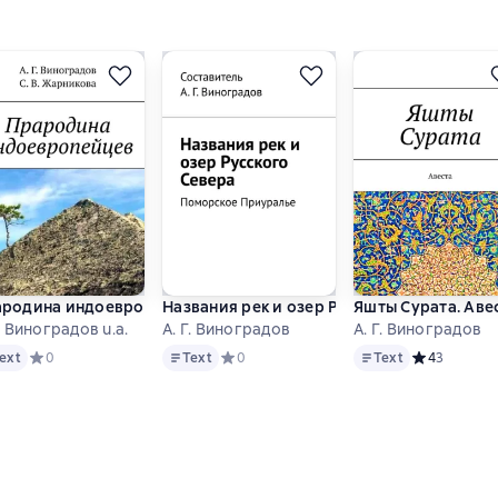
 равнины
родина индоевропейцев
Названия рек и озер Русского Севера. П
Яшты Сурата. Аве
Г. Виноградов u.a.
А. Г. Виноградов
А. Г. Виноградов
Text
Text
снове 0 оценок
ext
Средний рейтинг 0 на основе 0 оценок
0
Text
Средний рейтинг 0 на основе 0 оценок
0
Text
Средний рейт
4
3